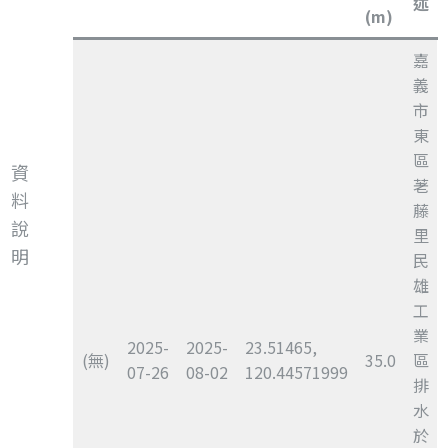
述
(m)
嘉
義
市
東
區
資
荖
料
藤
說
里
明
民
雄
工
業
2025-
2025-
23.51465,
(無)
35.0
區
07-26
08-02
120.44571999
排
水
於