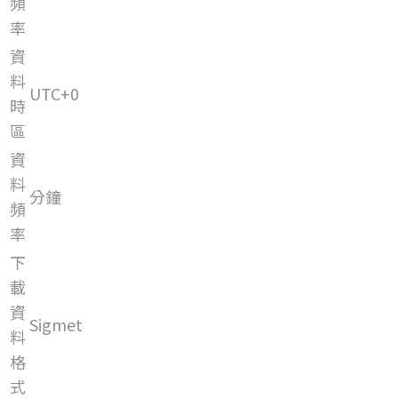
頻
率
資
料
UTC+0
時
區
資
料
分鐘
頻
率
下
載
資
Sigmet
料
格
式