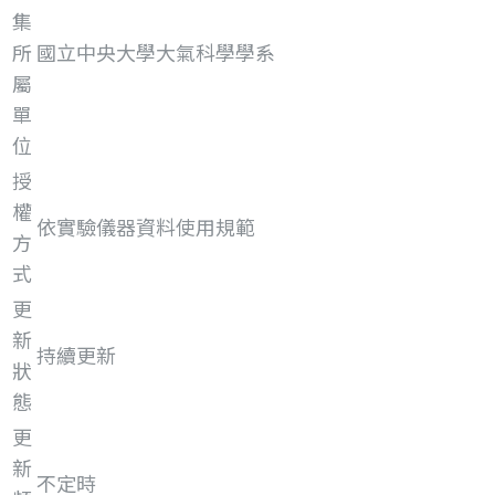
集
所
國立中央大學大氣科學學系
屬
單
位
授
權
依實驗儀器資料使用規範
方
式
更
新
持續更新
狀
態
更
新
不定時