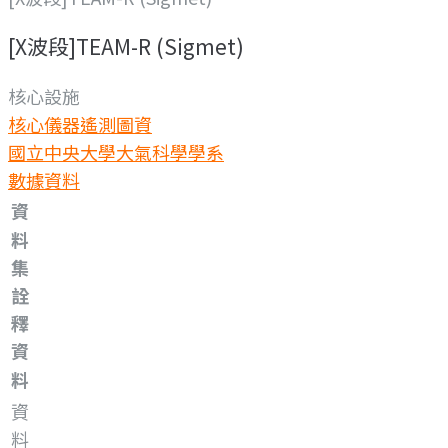
[X波段]TEAM-R (Sigmet)
核心設施
核心儀器
遙測圖資
國立中央大學大氣科學學系
數據資料
資
料
集
詮
釋
資
料
資
料