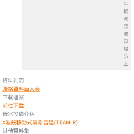
牛
稠
溪
匯
流
口
堤
防
上
資料詢問
聯絡資料庫人員
下載檔案
前往下載
儀器設備介紹
X波段移動式氣象雷達(TEAM-R)
其他資料集