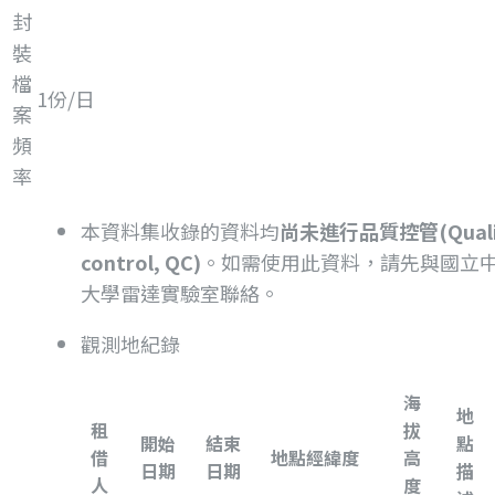
封
裝
檔
1份/日
案
頻
率
本資料集收錄的資料均
尚未進行品質控管(Quali
control, QC)
。如需使用此資料，請先與國立
大學雷達實驗室聯絡。
觀測地紀錄
海
地
租
拔
開始
結束
點
借
地點經緯度
高
日期
日期
描
人
度