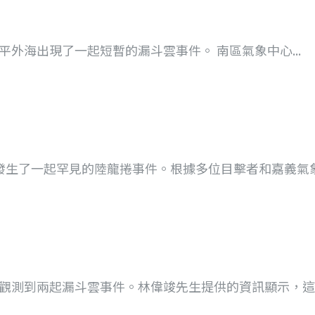
南安平外海出現了一起短暫的漏斗雲事件。 南區氣象中心...
，發生了一起罕見的陸龍捲事件。根據多位目擊者和嘉義氣象站
別觀測到兩起漏斗雲事件。林偉竣先生提供的資訊顯示，這兩