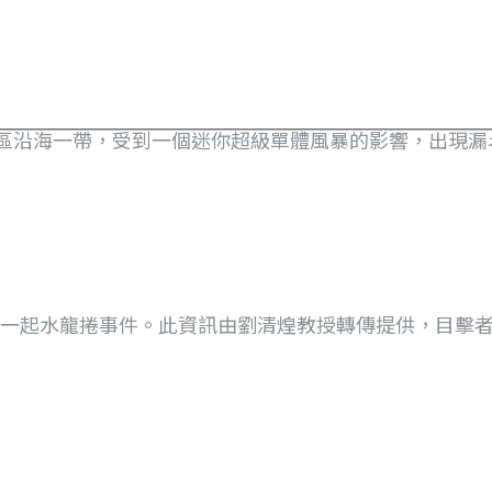
寮港區沿海一帶，受到一個迷你超級單體風暴的影響，出現漏斗.
了一起水龍捲事件。此資訊由劉清煌教授轉傳提供，目擊者描