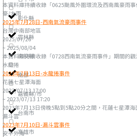
本資料庫持續收錄「0625颱風外圍環流及西南風豪雨事件
豪/大雨
彰化縣
2025年7月28日-西南氣流豪雨事件
台灣中南部地區
雲林縣
2025/07/26
~ 2025/08/04
南投縣
本資料庫持續收錄「0728西南氣流豪雨事件」期間的觀測資料（
水龍捲
2023年7月13日-水龍捲事件
南部
花蓮七星潭海面
2023/07/13 17:00
嘉義縣/市
~ 2023/07/13 17:20
2023年7月13日傍晚5點到5點20分之間，花蓮七星
台南市
漏斗雲
2023年7月10日-漏斗雲事件
高雄市
安平外海