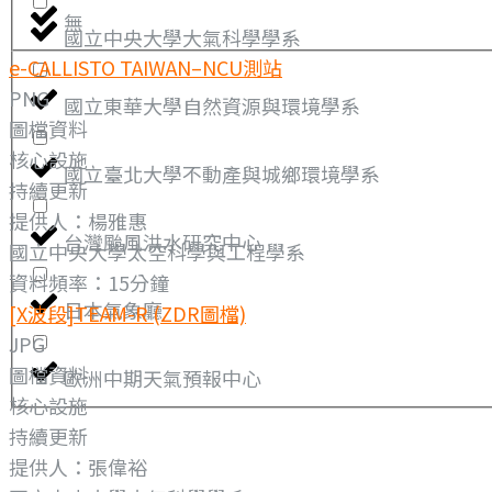
無
國立中央大學大氣科學學系
e-CALLISTO TAIWAN–NCU測站
PNG
國立東華大學自然資源與環境學系
圖檔資料
核心設施
國立臺北大學不動產與城鄉環境學系
持續更新
提供人：楊雅惠
台灣颱風洪水研究中心
國立中央大學太空科學與工程學系
資料頻率：15分鐘
日本氣象廳
[X波段]TEAM-R (ZDR圖檔)
JPG
圖檔資料
歐洲中期天氣預報中心
核心設施
持續更新
提供人：張偉裕