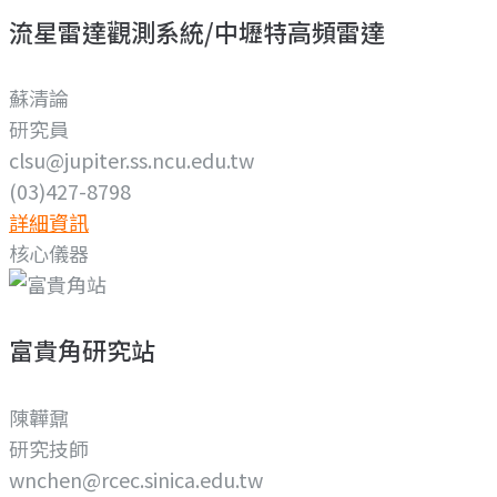
流星雷達觀測系統/中壢特高頻雷達
蘇清論
研究員
clsu@jupiter.ss.ncu.edu.tw
(03)427-8798
詳細資訊
核心儀器
富貴角研究站
陳韡鼐
研究技師
wnchen@rcec.sinica.edu.tw