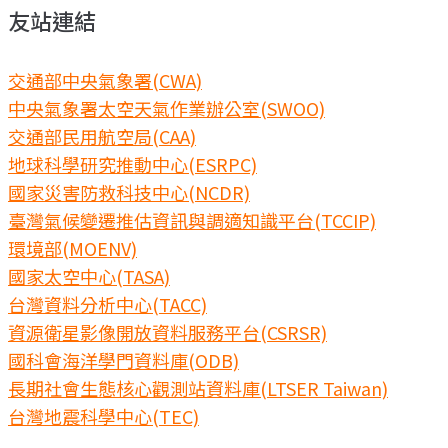
友站連結
交通部中央氣象署(CWA)
中央氣象署太空天氣作業辦公室(SWOO)
交通部民用航空局(CAA)
地球科學研究推動中心(ESRPC)
國家災害防救科技中心(NCDR)
臺灣氣候變遷推估資訊與調適知識平台(TCCIP)
環境部(MOENV)
國家太空中心(TASA)
台灣資料分析中心(TACC)
資源衛星影像開放資料服務平台(CSRSR)
國科會海洋學門資料庫(ODB)
長期社會生態核心觀測站資料庫(LTSER Taiwan)
台灣地震科學中心(TEC)