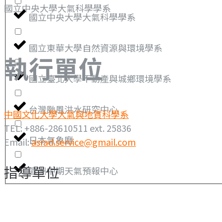
國立中央大學大氣科學學系
國立中央大學大氣科學學系
國立東華大學自然資源與環境學系
執行單位
國立臺北大學不動產與城鄉環境學系
台灣颱風洪水研究中心
中國文化大學大氣與地質科學系
TEL: +886-28610511 ext. 25836
日本氣象廳
Email:
asrad.service@gmail.com
指導單位
歐洲中期天氣預報中心