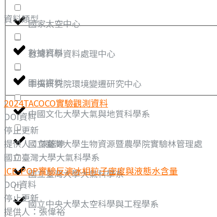
資料類型
國家太空中心
數據資料
台灣科學資料處理中心
圖檔資料
中央研究院環境變遷研究中心
2024TACOCO實驗觀測資料
中國文化大學大氣與地質科學系
DOI資料
停止更新
提供人：陳維婷
國立臺灣大學生物資源暨農學院實驗林管理處
國立臺灣大學大氣科學系
ICE-POP實驗反演冰相粒子密度與液態水含量
國立臺灣大學大氣科學系
DOI資料
停止更新
國立中央大學太空科學與工程學系
提供人：張偉裕