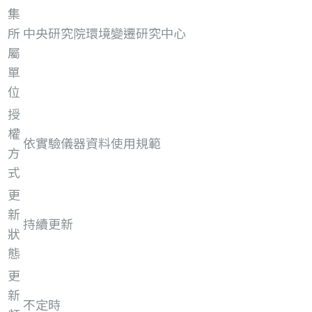
集
所
中央研究院環境變遷研究中心
屬
單
位
授
權
依實驗儀器資料使用規範
方
式
更
新
持續更新
狀
態
更
新
不定時