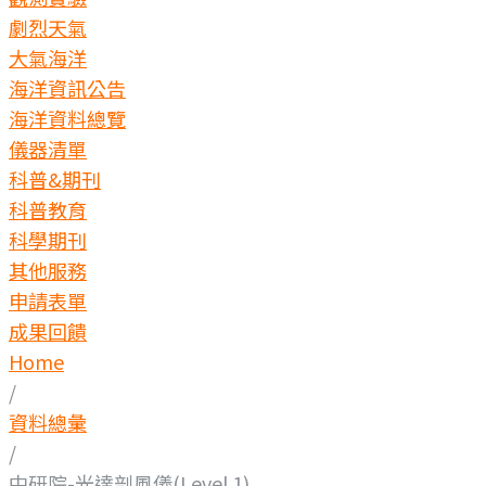
劇烈天氣
大氣海洋
海洋資訊公告
海洋資料總覽
儀器清單
科普&期刊
科普教育
科學期刊
其他服務
申請表單
成果回饋
Home
/
資料總彙
/
中研院-光達剖風儀(Level 1)