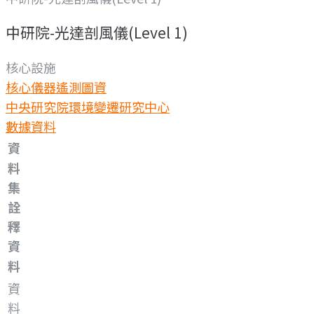
中研院-光達剖風儀(Level 1)
核心設施
核心儀器
遙測圖資
中央研究院環境變遷研究中心
數據資料
資
料
集
詮
釋
資
料
資
料