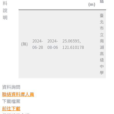
述
料
(m)
說
臺
明
北
市
立
2024-
2024-
25.06595,
南
(無)
06-28
08-06
121.610178
湖
高
級
中
學
資料詢問
聯絡資料庫人員
下載檔案
前往下載