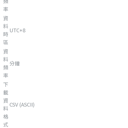
頻
率
資
料
UTC+8
時
區
資
料
分鐘
頻
率
下
載
資
CSV (ASCII)
料
格
式