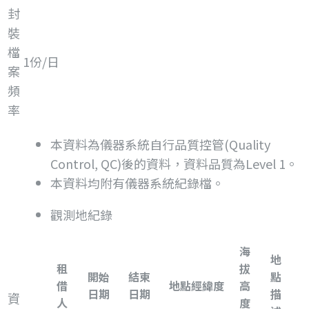
封
裝
檔
1份/日
案
頻
率
本資料為儀器系統自行品質控管(Quality
Control, QC)後的資料，資料品質為Level 1。
本資料均附有儀器系統紀錄檔。
觀測地紀錄
海
地
租
拔
開始
結束
點
借
地點經緯度
高
日期
日期
描
資
人
度