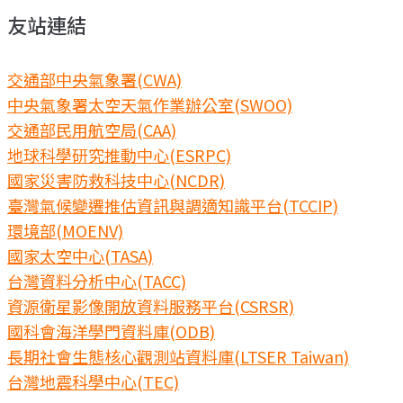
友站連結
交通部中央氣象署(CWA)
中央氣象署太空天氣作業辦公室(SWOO)
交通部民用航空局(CAA)
地球科學研究推動中心(ESRPC)
國家災害防救科技中心(NCDR)
臺灣氣候變遷推估資訊與調適知識平台(TCCIP)
環境部(MOENV)
國家太空中心(TASA)
台灣資料分析中心(TACC)
資源衛星影像開放資料服務平台(CSRSR)
國科會海洋學門資料庫(ODB)
長期社會生態核心觀測站資料庫(LTSER Taiwan)
台灣地震科學中心(TEC)