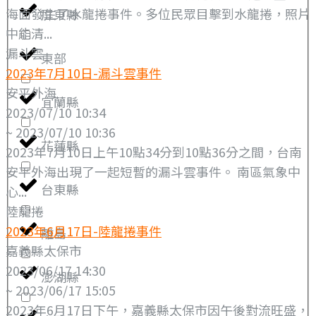
海面發生了水龍捲事件。多位民眾目擊到水龍捲，照片
屏東縣
中能清...
漏斗雲
東部
2023年7月10日-漏斗雲事件
安平外海
宜蘭縣
2023/07/10 10:34
~ 2023/07/10 10:36
花蓮縣
2023年7月10日上午10點34分到10點36分之間，台南
安平外海出現了一起短暫的漏斗雲事件。 南區氣象中
台東縣
心...
陸龍捲
2023年6月17日-陸龍捲事件
離島
嘉義縣太保市
2023/06/17 14:30
澎湖縣
~ 2023/06/17 15:05
2023年6月17日下午，嘉義縣太保市因午後對流旺盛，