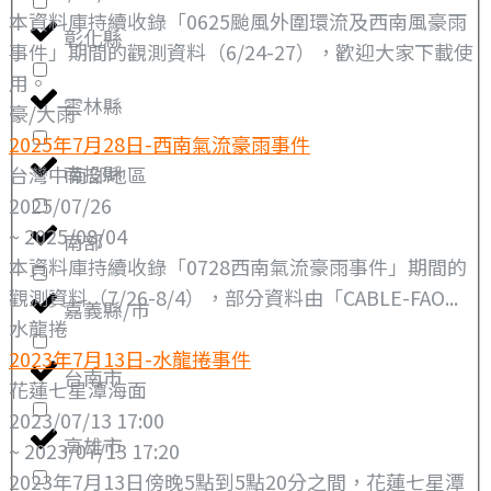
本資料庫持續收錄「0625颱風外圍環流及西南風豪雨
彰化縣
事件」期間的觀測資料（6/24-27），歡迎大家下載使
用。
雲林縣
豪/大雨
2025年7月28日-西南氣流豪雨事件
南投縣
台灣中南部地區
2025/07/26
~ 2025/08/04
南部
本資料庫持續收錄「0728西南氣流豪雨事件」期間的
觀測資料（7/26-8/4），部分資料由「CABLE-FAO...
嘉義縣/市
水龍捲
2023年7月13日-水龍捲事件
台南市
花蓮七星潭海面
2023/07/13 17:00
高雄市
~ 2023/07/13 17:20
2023年7月13日傍晚5點到5點20分之間，花蓮七星潭