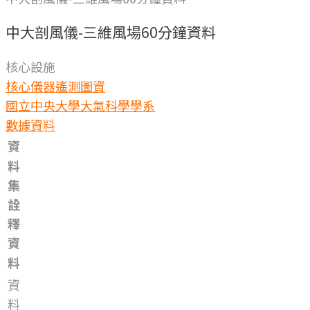
中大剖風儀-三維風場60分鐘資料
核心設施
核心儀器
遙測圖資
國立中央大學大氣科學學系
數據資料
資
料
集
詮
釋
資
料
資
料