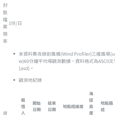
封
裝
檔
1份/日
案
頻
率
本資料集收錄剖風儀(Wind Profiler)三維風場(u, 
w)60分鐘平均場觀測數據，資料格式為ASCII文
(asd)。
觀測地紀錄
海
租
拔
開始
結束
地點描
借
地點經緯度
高
日期
日期
述
人
度
資