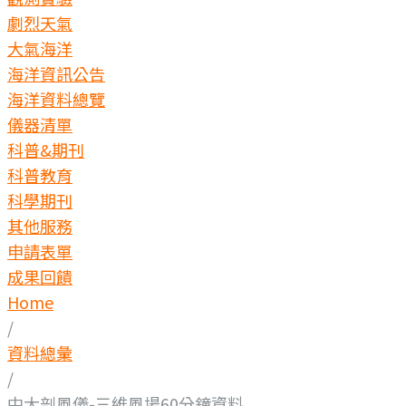
劇烈天氣
大氣海洋
海洋資訊公告
海洋資料總覽
儀器清單
科普&期刊
科普教育
科學期刊
其他服務
申請表單
成果回饋
Home
/
資料總彙
/
中大剖風儀-三維風場60分鐘資料