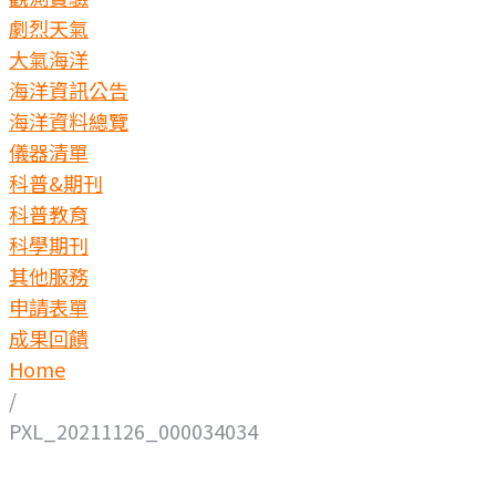
劇烈天氣
大氣海洋
海洋資訊公告
海洋資料總覽
儀器清單
科普&期刊
科普教育
科學期刊
其他服務
申請表單
成果回饋
Home
/
PXL_20211126_000034034