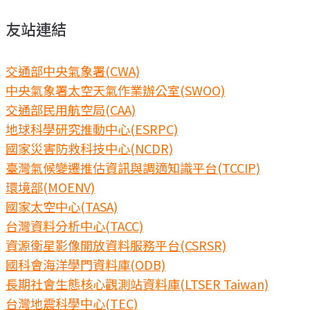
友站連結
交通部中央氣象署(CWA)
中央氣象署太空天氣作業辦公室(SWOO)
交通部民用航空局(CAA)
地球科學研究推動中心(ESRPC)
國家災害防救科技中心(NCDR)
臺灣氣候變遷推估資訊與調適知識平台(TCCIP)
環境部(MOENV)
國家太空中心(TASA)
台灣資料分析中心(TACC)
資源衛星影像開放資料服務平台(CSRSR)
國科會海洋學門資料庫(ODB)
長期社會生態核心觀測站資料庫(LTSER Taiwan)
台灣地震科學中心(TEC)