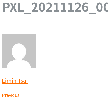
PXL_20211126_0
Limin Tsai
文
Previous
Previous