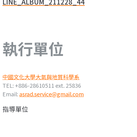
LINE_ALBUM_211228_44
導
覽
執行單位
中國文化大學大氣與地質科學系
TEL: +886-28610511 ext. 25836
Email:
asrad.service@gmail.com
指導單位