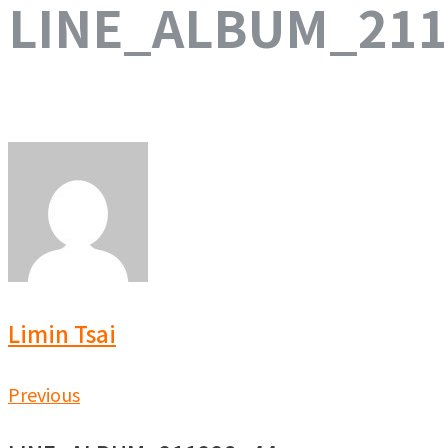
LINE_ALBUM_211
Limin Tsai
文
Previous
Previous
章