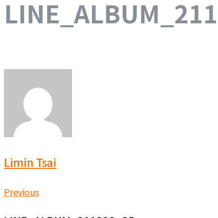
LINE_ALBUM_211
Limin Tsai
文
Previous
Previous
章