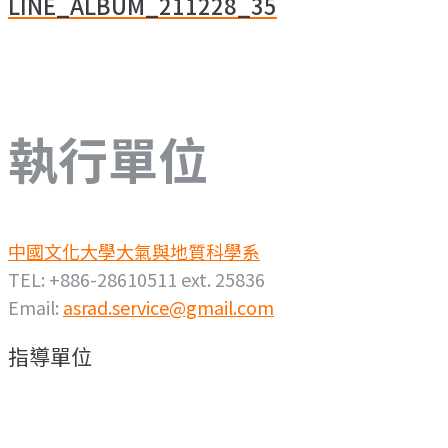
LINE_ALBUM_211228_35
導
覽
執行單位
中國文化大學大氣與地質科學系
TEL: +886-28610511 ext. 25836
Email:
asrad.service@gmail.com
指導單位