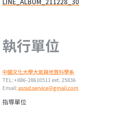
LINE_ALBUM_211228_30
導
覽
執行單位
中國文化大學大氣與地質科學系
TEL: +886-28610511 ext. 25836
Email:
asrad.service@gmail.com
指導單位