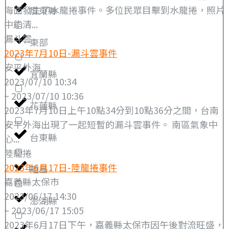
海面發生了水龍捲事件。多位民眾目擊到水龍捲，照片
屏東縣
中能清...
漏斗雲
東部
2023年7月10日-漏斗雲事件
安平外海
宜蘭縣
2023/07/10 10:34
~ 2023/07/10 10:36
花蓮縣
2023年7月10日上午10點34分到10點36分之間，台南
安平外海出現了一起短暫的漏斗雲事件。 南區氣象中
台東縣
心...
陸龍捲
2023年6月17日-陸龍捲事件
離島
嘉義縣太保市
2023/06/17 14:30
澎湖縣
~ 2023/06/17 15:05
2023年6月17日下午，嘉義縣太保市因午後對流旺盛，