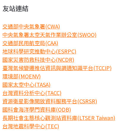
友站連結
交通部中央氣象署(CWA)
中央氣象署太空天氣作業辦公室(SWOO)
交通部民用航空局(CAA)
地球科學研究推動中心(ESRPC)
國家災害防救科技中心(NCDR)
臺灣氣候變遷推估資訊與調適知識平台(TCCIP)
環境部(MOENV)
國家太空中心(TASA)
台灣資料分析中心(TACC)
資源衛星影像開放資料服務平台(CSRSR)
國科會海洋學門資料庫(ODB)
長期社會生態核心觀測站資料庫(LTSER Taiwan)
台灣地震科學中心(TEC)