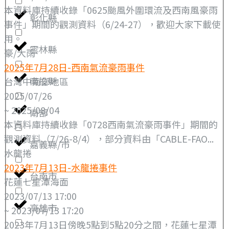
本資料庫持續收錄「0625颱風外圍環流及西南風豪雨
彰化縣
事件」期間的觀測資料（6/24-27），歡迎大家下載使
用。
雲林縣
豪/大雨
2025年7月28日-西南氣流豪雨事件
南投縣
台灣中南部地區
2025/07/26
~ 2025/08/04
南部
本資料庫持續收錄「0728西南氣流豪雨事件」期間的
觀測資料（7/26-8/4），部分資料由「CABLE-FAO...
嘉義縣/市
水龍捲
2023年7月13日-水龍捲事件
台南市
花蓮七星潭海面
2023/07/13 17:00
高雄市
~ 2023/07/13 17:20
2023年7月13日傍晚5點到5點20分之間，花蓮七星潭