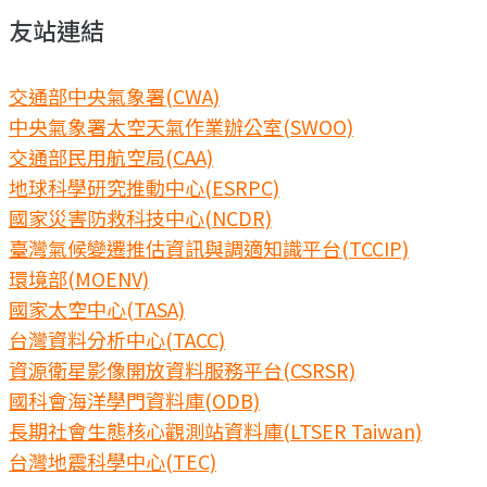
友站連結
交通部中央氣象署(CWA)
中央氣象署太空天氣作業辦公室(SWOO)
交通部民用航空局(CAA)
地球科學研究推動中心(ESRPC)
國家災害防救科技中心(NCDR)
臺灣氣候變遷推估資訊與調適知識平台(TCCIP)
環境部(MOENV)
國家太空中心(TASA)
台灣資料分析中心(TACC)
資源衛星影像開放資料服務平台(CSRSR)
國科會海洋學門資料庫(ODB)
長期社會生態核心觀測站資料庫(LTSER Taiwan)
台灣地震科學中心(TEC)