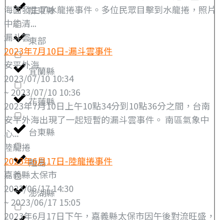
海面發生了水龍捲事件。多位民眾目擊到水龍捲，照片
屏東縣
中能清...
漏斗雲
東部
2023年7月10日-漏斗雲事件
安平外海
宜蘭縣
2023/07/10 10:34
~ 2023/07/10 10:36
花蓮縣
2023年7月10日上午10點34分到10點36分之間，台南
安平外海出現了一起短暫的漏斗雲事件。 南區氣象中
台東縣
心...
陸龍捲
2023年6月17日-陸龍捲事件
離島
嘉義縣太保市
2023/06/17 14:30
澎湖縣
~ 2023/06/17 15:05
2023年6月17日下午，嘉義縣太保市因午後對流旺盛，