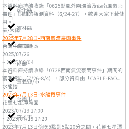
本資料庫持續收錄「0625颱風外圍環流及西南風豪雨
彰化縣
事件」期間的觀測資料（6/24-27），歡迎大家下載使
用。
雲林縣
豪/大雨
2025年7月28日-西南氣流豪雨事件
南投縣
台灣中南部地區
2025/07/26
~ 2025/08/04
南部
本資料庫持續收錄「0728西南氣流豪雨事件」期間的
觀測資料（7/26-8/4），部分資料由「CABLE-FAO...
嘉義縣/市
水龍捲
2023年7月13日-水龍捲事件
台南市
花蓮七星潭海面
2023/07/13 17:00
高雄市
~ 2023/07/13 17:20
2023年7月13日傍晚5點到5點20分之間，花蓮七星潭