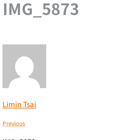
IMG_5873
Limin Tsai
文
Previous
Previous
章