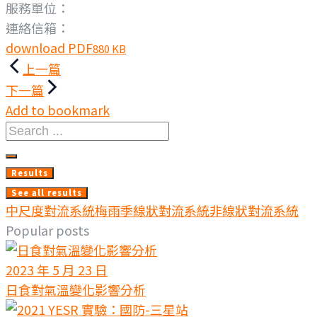
服務單位：
連絡信箱：
download PDF
880 KB
文
上一篇
章
下一篇
Add to bookmark
導
Search
覽
...
Results
See all results
中尺度對流系統
梅雨季
線狀對流系統
非線狀對流系統
Popular posts
2023 年 5 月 23 日
日食對氣溫變化影響分析