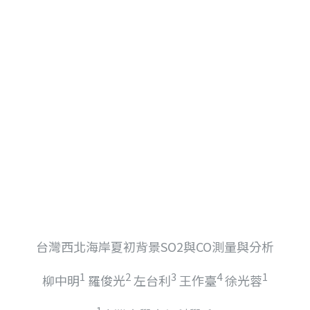
台灣西北海岸夏初背景SO2與CO測量與分析
1
2
3
4
1
柳中明
羅俊光
左台利
王作臺
徐光蓉