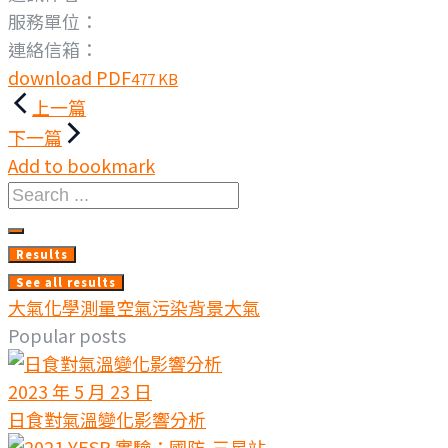
服務單位：
連絡信箱：
download PDF
477 KB
文
上一篇
下一篇
章
Add to bookmark
Search
導
...
Results
覽
See all results
大氣化學測量
空氣污染
背景大氣
Popular posts
2023 年 5 月 23 日
日食對氣溫變化影響分析