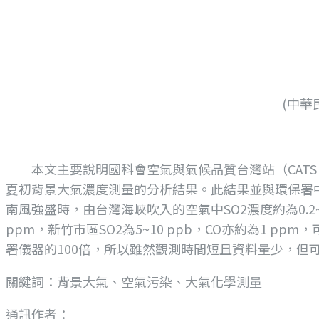
(中華
本文主要說明國科會空氣與氣候品質台灣站（CATS：Climate
夏初背景大氣濃度測量的分析結果。此結果並與環保署
南風強盛時，由台灣海峽吹入的空氣中SO2濃度約為0.2~2
ppm，新竹市區SO2為5~10 ppb，CO亦約為1 
署儀器的100倍，所以雖然觀測時間短且資料量少，但
關鍵詞：背景大氣、空氣污染、大氣化學測量
通訊作者：