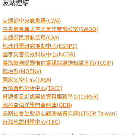
友站連結
交通部中央氣象署(CWA)
中央氣象署太空天氣作業辦公室(SWOO)
交通部民用航空局(CAA)
地球科學研究推動中心(ESRPC)
國家災害防救科技中心(NCDR)
臺灣氣候變遷推估資訊與調適知識平台(TCCIP)
環境部(MOENV)
國家太空中心(TASA)
台灣資料分析中心(TACC)
資源衛星影像開放資料服務平台(CSRSR)
國科會海洋學門資料庫(ODB)
長期社會生態核心觀測站資料庫(LTSER Taiwan)
台灣地震科學中心(TEC)