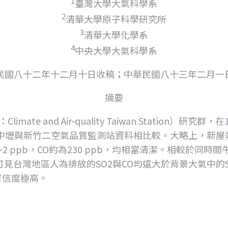
1
臺灣大學大氣科學系
2
清華大學原子科學研究所
3
清華大學化學系
4
中央大學大氣科學系
民國八十二年十二月十日收稿；中華民國八十三年二月一
摘要
 and Air-quality Taiwan Station）
中壢與新竹二空氣品質監測站資料相比較。大略上，新屋
 ppb，CO約為230 ppb，均相當清潔。相較於同時間午後
ppm，可見台灣地區人為排放的SO2與CO均遠大於背景大氣中
可信度極高。