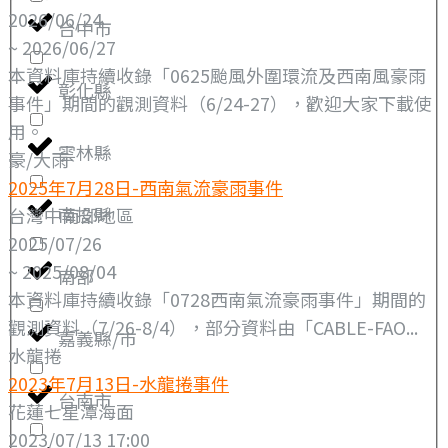
2026/06/24
台中市
~ 2026/06/27
本資料庫持續收錄「0625颱風外圍環流及西南風豪雨
彰化縣
事件」期間的觀測資料（6/24-27），歡迎大家下載使
用。
雲林縣
豪/大雨
2025年7月28日-西南氣流豪雨事件
南投縣
台灣中南部地區
2025/07/26
~ 2025/08/04
南部
本資料庫持續收錄「0728西南氣流豪雨事件」期間的
觀測資料（7/26-8/4），部分資料由「CABLE-FAO...
嘉義縣/市
水龍捲
2023年7月13日-水龍捲事件
台南市
花蓮七星潭海面
2023/07/13 17:00