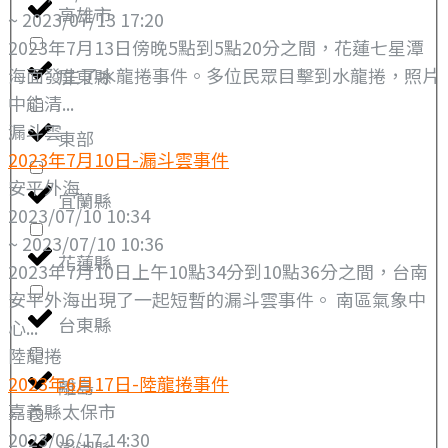
高雄市
~ 2023/07/13 17:20
2023年7月13日傍晚5點到5點20分之間，花蓮七星潭
海面發生了水龍捲事件。多位民眾目擊到水龍捲，照片
屏東縣
中能清...
漏斗雲
東部
2023年7月10日-漏斗雲事件
安平外海
宜蘭縣
2023/07/10 10:34
~ 2023/07/10 10:36
花蓮縣
2023年7月10日上午10點34分到10點36分之間，台南
安平外海出現了一起短暫的漏斗雲事件。 南區氣象中
台東縣
心...
陸龍捲
2023年6月17日-陸龍捲事件
離島
嘉義縣太保市
2023/06/17 14:30
澎湖縣