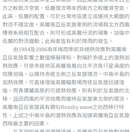
方之較乾冷空氣，低層環流帶來西南方之較暖濕空氣，
此高、低層的配置，可於台灣地區建立或維持大範圍的
對流不穩定度。高層南亞反氣旋東側的流場與北方西風
槽脊系統相互配合，則可形成高層分流的現象，加強中
低層的對流運動；此兩者皆有利於降雨的發生。
由1984及1986兩年梅雨季前非絕熱效應對高層南
亞反氣旋影響之數值模擬得知，對稱於赤道上的潛熱加
熱效應，可使赤道地區高層南風向北平流負行星渦度的
效應加強，以維持赤道北側之反氣旋環流。中南半島的
加熱效應，可直接增強高層輻散場而使反氣旋迅速增
強。而青康藏高原的可感熱效應，則有利於反氣旋的北
移，且因西風的平流效應而維持反氣旋東北側的環流。
高層南亞反氣旋具有類似Rossby wave之向西移行特
性，上述之中南半島的潛熱效應為加速高層南亞反氣旋
西移最主要的因素。
在不同的背景流場環境裡，高層南亞反氣旋對加熱