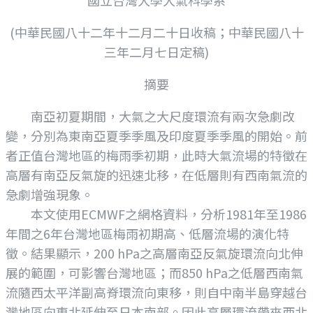
(中華民國八十二年十二月二十日收稿；中華民國八十
三年二月七日定稿)
摘要
南亞初夏期間，大氣之大尺度環流有兩次急劇改
變，分別為東南亞夏季季風及印度夏季季風的開始。前
者正值台灣地區的梅雨季初期，此時大氣流場的特徵在
高層有南亞反氣旋的迅速北移，在低層則有西南氣流的
急劇增強現象。
本文使用ECMWF之網格資料，分析1981年至1986
年間之6年台灣地區梅雨初期高、低層流場的演化特
徵。結果顯示，200 hPa之高層南亞反氣旋環流向北伸
展的範圍，可影響台灣地區；而850 hPa之低層西南氣
流隨西太平洋副高脊環流向東移，則自中南半島穿越台
灣地區向東北延伸至日本南部。因此高層環流帶來西北