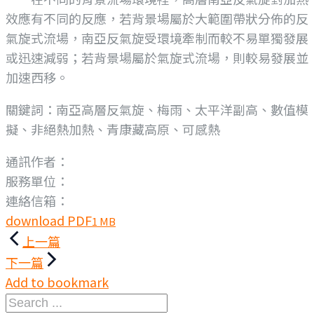
效應有不同的反應，若背景場屬於大範圍帶狀分佈的反
氣旋式流場，南亞反氣旋受環境牽制而較不易單獨發展
或迅速減弱；若背景場屬於氣旋式流場，則較易發展並
加速西移。
關鍵詞：南亞高層反氣旋、梅雨、太平洋副高、數值模
擬、非絕熱加熱、青康藏高原、可感熱
通訊作者：
服務單位：
連絡信箱：
download PDF
1 MB
文
上一篇
章
下一篇
Add to bookmark
導
Search
覽