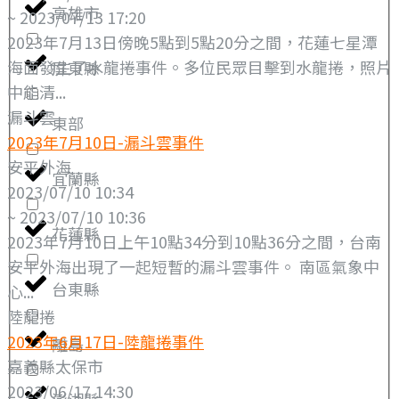
高雄市
~ 2023/07/13 17:20
2023年7月13日傍晚5點到5點20分之間，花蓮七星潭
海面發生了水龍捲事件。多位民眾目擊到水龍捲，照片
屏東縣
中能清...
漏斗雲
東部
2023年7月10日-漏斗雲事件
安平外海
宜蘭縣
2023/07/10 10:34
~ 2023/07/10 10:36
花蓮縣
2023年7月10日上午10點34分到10點36分之間，台南
安平外海出現了一起短暫的漏斗雲事件。 南區氣象中
台東縣
心...
陸龍捲
2023年6月17日-陸龍捲事件
離島
嘉義縣太保市
2023/06/17 14:30
澎湖縣