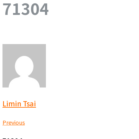
71304
Limin Tsai
文
Previous
Previous
章