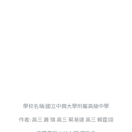
時降雨
學校名稱:國立中興大學附屬高級中學
作者: 高三 蕭 琪 高三 蔡易達 高三 賴霆翊