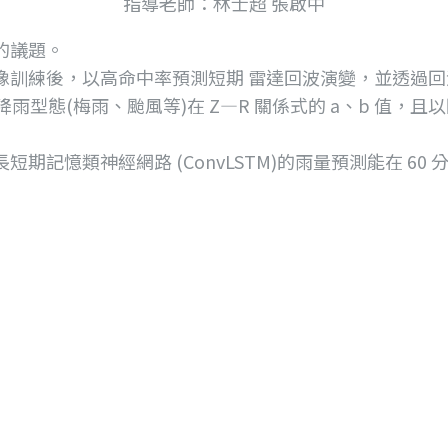
指導老師：林士超 張啟中
的議題。
練後，以高命中率預測短期 雷達回波演變，並透過回波值
降雨型態(梅雨、颱風等)在 Z—R 關係式的 a、b 值
記憶類神經網路 (ConvLSTM)的雨量預測能在 60