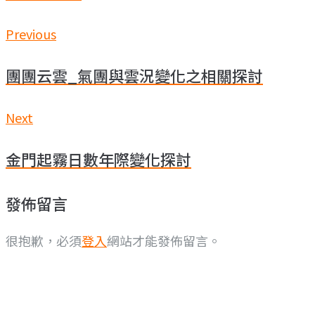
文
Previous
Previous
章
團團云雲_氣團與雲況變化之相關探討
導
Next
Next
覽
金門起霧日數年際變化探討
發佈留言
很抱歉，必須
登入
網站才能發佈留言。