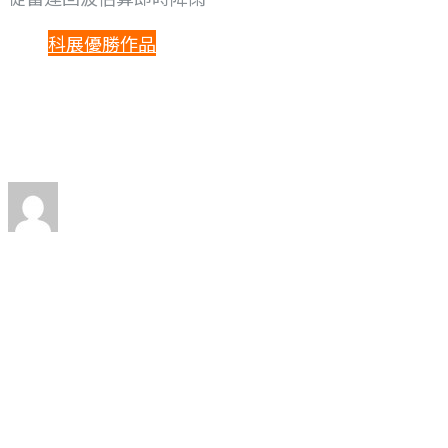
科展優勝作品
從雷達回波估算即
By
Limin Tsai
Posted
2023 年 5 月 23 日
0