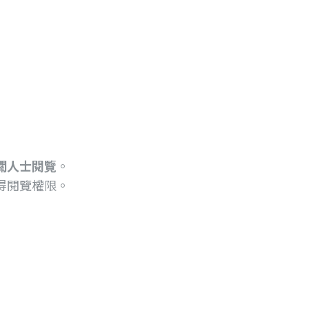
關人士閱覽
。
得閱覽權限。