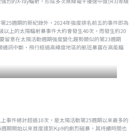
強烈的X-ray輻射，形成多次無線電干擾達中度(R3)等級
活動第25週期的新紀錄外，2024年強度排名前五的事件即為
級以上的太陽輻射暴事件大約會發生40次，而發生約20
要留意在太陽活動週期強度變化趨勢類似的第23週期
高頻通訊中斷、飛行經過高緯度地區的航班暴露在高能輻
等級以上事件總計超過10次，是太陽活動第25週期以來最多的
5週期開始以來首度達到Kp9的劇烈磁暴，其持續時間也