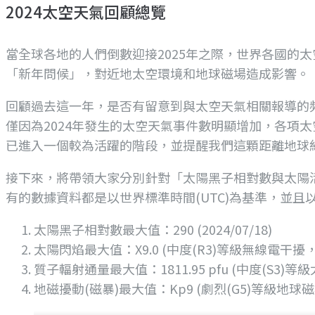
2024太空天氣回顧總覽
當全球各地的人們倒數迎接2025年之際，世界各國的
「新年問候」，對近地太空環境和地球磁場造成影響。
回顧過去這一年，是否有留意到與太空天氣相關報導的
僅因為2024年發生的太空天氣事件數明顯增加，各項太
已進入一個較為活躍的階段，並提醒我們這顆距離地球
接下來，將帶領大家分別針對「太陽黑子相對數與太陽活
有的數據資料都是以世界標準時間(UTC)為基準，並且以
太陽黑子相對數最大值：290 (2024/07/18)
太陽閃焰最大值：X9.0 (中度(R3)等級無線電干擾，20
質子輻射通量最大值：1811.95 pfu (中度(S3)等級
地磁擾動(磁暴)最大值：Kp9 (劇烈(G5)等級地球磁場擾