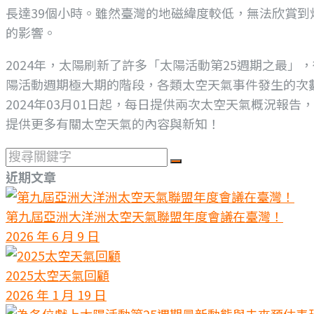
長達39個小時。雖然臺灣的地磁緯度較低，無法欣賞到
的影響。
2024年，太陽刷新了許多「太陽活動第25週期之最
陽活動週期極大期的階段，各類太空天氣事件發生的次
2024年03月01日起，每日提供兩次太空天氣概況報
提供更多有關太空天氣的內容與新知！
搜
尋
近期文章
關
鍵
第九屆亞洲大洋洲太空天氣聯盟年度會議在臺灣！
字
2026 年 6 月 9 日
2025太空天氣回顧
2026 年 1 月 19 日