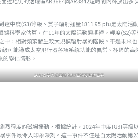
地側的活躍區AR3664與AR3842短時間內釋放出多次
中度(S3)等級、質子輻射通量1811.95 pfu是太陽
據科學家估算，在11年的太陽活動週期裡，輕度(S2)等
期之中，相對頻繁發生較大規模輻射暴的階段。不過未來也
度等級可能造成太空飛行器各項系統功能的異常、極區的
來的變化情形。
2024太空天氣回顧-地球磁場擾動與磁暴
(G5)劇烈程度的磁場擾動，根據統計，2024年中度(G3)
的磁暴事件最令人印象深刻。這一事件不僅是自太陽活動第2