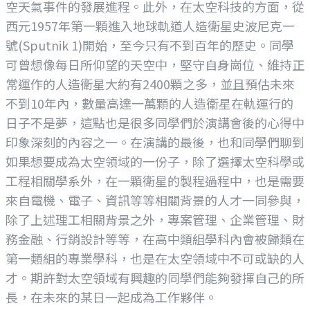
空天氣事件的發展進程。此外，在太空科技的方面，從
西元1957年第一顆進入地球軌道人造衛星史波尼克一
號(Sputnik 1)開始，至今只有不到百年的歷史。同學
可曾想像每日所仰望的天空中，堅守自身崗位、維持正
常運作的人造衛星大約有2400顆之多，並且預估未來
不到10年內，數量高達一萬顆的人造衛星在軌運行的
日子不是夢，這點也是很多同學們於演講會後的心得中
印象深刻的內容之一。在演講的最後，也和同學們聊到
如果想要成為太空領域的一份子，除了選擇太空科學或
工程相關學系外，在一顆衛星的製程過程中，也是需要
來自電機、電子、資訊等等相關背景的人才一同參與，
除了上述理工相關背景之外，專案管理、企業管理、財
務金融、行銷設計等等，在高中類組學科內會被歸類在
第一類組的專業學科，也是在太空領域中不可或缺的人
才。期許對太空領域有興趣的同學們能夠發揮自己的所
長，在未來的某日一起成為工作夥伴。