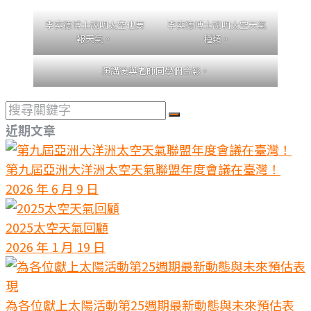
李奕德博士說明太空也要
李奕德博士說明太空天氣
報天氣。
種類。
演講後與老師同學們合影。
搜
尋
近期文章
關
鍵
第九屆亞洲大洋洲太空天氣聯盟年度會議在臺灣！
字
2026 年 6 月 9 日
2025太空天氣回顧
2026 年 1 月 19 日
為各位獻上太陽活動第25週期最新動態與未來預估表