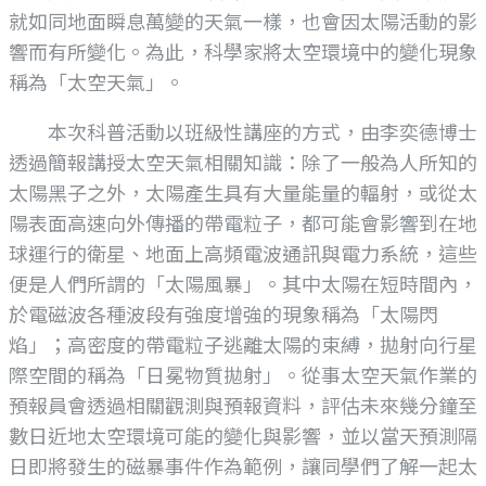
就如同地面瞬息萬變的天氣一樣，也會因太陽活動的影
響而有所變化。為此，科學家將太空環境中的變化現象
稱為「太空天氣」。
本次科普活動以班級性講座的方式，由李奕德博士
透過簡報講授太空天氣相關知識：除了一般為人所知的
太陽黑子之外，太陽產生具有大量能量的輻射，或從太
陽表面高速向外傳播的帶電粒子，都可能會影響到在地
球運行的衛星、地面上高頻電波通訊與電力系統，這些
便是人們所謂的「太陽風暴」。其中太陽在短時間內，
於電磁波各種波段有強度增強的現象稱為「太陽閃
焰」；高密度的帶電粒子逃離太陽的束縛，拋射向行星
際空間的稱為「日冕物質拋射」。從事太空天氣作業的
預報員會透過相關觀測與預報資料，評估未來幾分鐘至
數日近地太空環境可能的變化與影響，並以當天預測隔
日即將發生的磁暴事件作為範例，讓同學們了解一起太