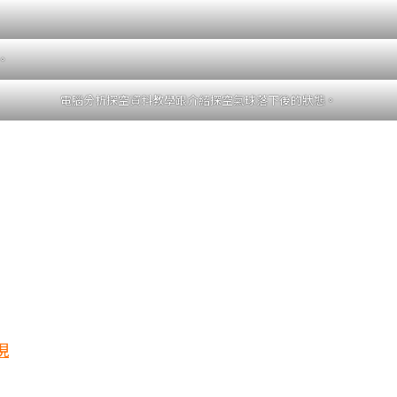
。
電腦分析探空資料教學跟介紹探空氣球落下後的狀態。