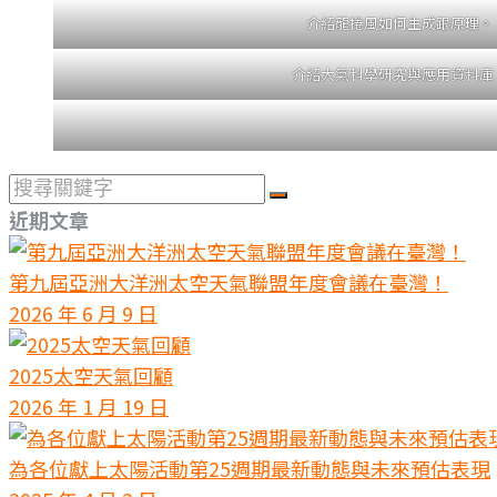
介紹龍捲風如何生成跟原理。
介紹大氣科學研究與應用資料庫
搜
尋
近期文章
關
鍵
第九屆亞洲大洋洲太空天氣聯盟年度會議在臺灣！
字
2026 年 6 月 9 日
2025太空天氣回顧
2026 年 1 月 19 日
為各位獻上太陽活動第25週期最新動態與未來預估表現