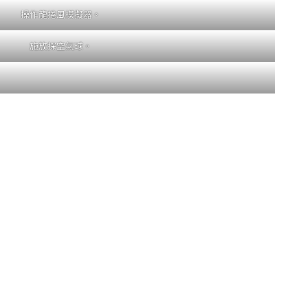
操作龍捲風模擬器。
施放探空氣球。