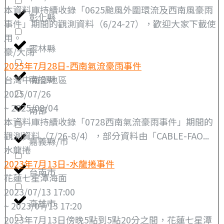
本資料庫持續收錄「0625颱風外圍環流及西南風豪雨
彰化縣
事件」期間的觀測資料（6/24-27），歡迎大家下載使
用。
雲林縣
豪/大雨
2025年7月28日-西南氣流豪雨事件
南投縣
台灣中南部地區
2025/07/26
~ 2025/08/04
南部
本資料庫持續收錄「0728西南氣流豪雨事件」期間的
觀測資料（7/26-8/4），部分資料由「CABLE-FAO...
嘉義縣/市
水龍捲
2023年7月13日-水龍捲事件
台南市
花蓮七星潭海面
2023/07/13 17:00
高雄市
~ 2023/07/13 17:20
2023年7月13日傍晚5點到5點20分之間，花蓮七星潭