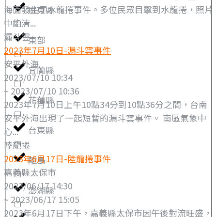
海面發生了水龍捲事件。多位民眾目擊到水龍捲，照片
屏東縣
中能清...
漏斗雲
東部
2023年7月10日-漏斗雲事件
安平外海
宜蘭縣
2023/07/10 10:34
~ 2023/07/10 10:36
花蓮縣
2023年7月10日上午10點34分到10點36分之間，台南
安平外海出現了一起短暫的漏斗雲事件。 南區氣象中
台東縣
心...
陸龍捲
2023年6月17日-陸龍捲事件
離島
嘉義縣太保市
2023/06/17 14:30
澎湖縣
~ 2023/06/17 15:05
2023年6月17日下午，嘉義縣太保市因午後對流旺盛，