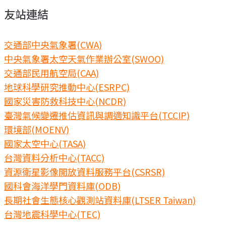
友站連結
交通部中央氣象署(CWA)
中央氣象署太空天氣作業辦公室(SWOO)
交通部民用航空局(CAA)
地球科學研究推動中心(ESRPC)
國家災害防救科技中心(NCDR)
臺灣氣候變遷推估資訊與調適知識平台(TCCIP)
環境部(MOENV)
國家太空中心(TASA)
台灣資料分析中心(TACC)
資源衛星影像開放資料服務平台(CSRSR)
國科會海洋學門資料庫(ODB)
長期社會生態核心觀測站資料庫(LTSER Taiwan)
台灣地震科學中心(TEC)