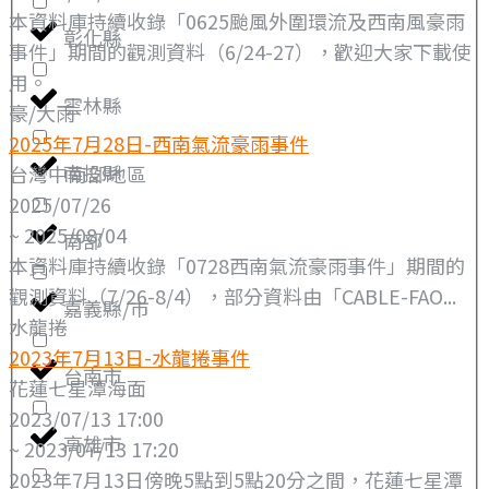
本資料庫持續收錄「0625颱風外圍環流及西南風豪雨
彰化縣
事件」期間的觀測資料（6/24-27），歡迎大家下載使
用。
雲林縣
豪/大雨
2025年7月28日-西南氣流豪雨事件
南投縣
台灣中南部地區
2025/07/26
~ 2025/08/04
南部
本資料庫持續收錄「0728西南氣流豪雨事件」期間的
觀測資料（7/26-8/4），部分資料由「CABLE-FAO...
嘉義縣/市
水龍捲
2023年7月13日-水龍捲事件
台南市
花蓮七星潭海面
2023/07/13 17:00
高雄市
~ 2023/07/13 17:20
2023年7月13日傍晚5點到5點20分之間，花蓮七星潭