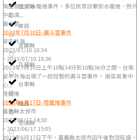
海面發生了水龍捲事件。多位民眾目擊到水龍捲，照片
屏東縣
中能清...
漏斗雲
東部
2023年7月10日-漏斗雲事件
安平外海
宜蘭縣
2023/07/10 10:34
~ 2023/07/10 10:36
花蓮縣
2023年7月10日上午10點34分到10點36分之間，台南
安平外海出現了一起短暫的漏斗雲事件。 南區氣象中
台東縣
心...
陸龍捲
2023年6月17日-陸龍捲事件
離島
嘉義縣太保市
2023/06/17 14:30
澎湖縣
~ 2023/06/17 15:05
2023年6月17日下午，嘉義縣太保市因午後對流旺盛，