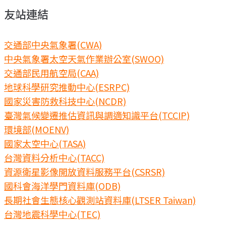
友站連結
交通部中央氣象署(CWA)
中央氣象署太空天氣作業辦公室(SWOO)
交通部民用航空局(CAA)
地球科學研究推動中心(ESRPC)
國家災害防救科技中心(NCDR)
臺灣氣候變遷推估資訊與調適知識平台(TCCIP)
環境部(MOENV)
國家太空中心(TASA)
台灣資料分析中心(TACC)
資源衛星影像開放資料服務平台(CSRSR)
國科會海洋學門資料庫(ODB)
長期社會生態核心觀測站資料庫(LTSER Taiwan)
台灣地震科學中心(TEC)