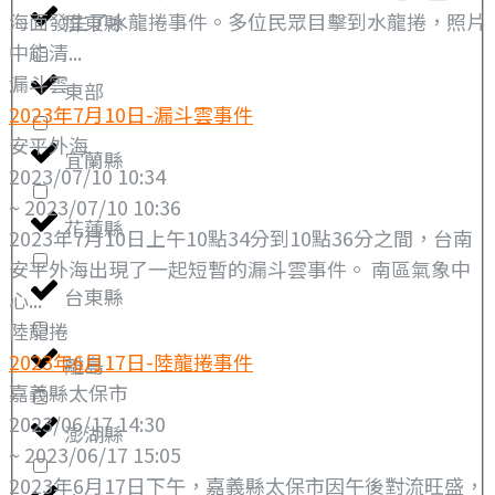
海面發生了水龍捲事件。多位民眾目擊到水龍捲，照片
屏東縣
中能清...
漏斗雲
東部
2023年7月10日-漏斗雲事件
安平外海
宜蘭縣
2023/07/10 10:34
~ 2023/07/10 10:36
花蓮縣
2023年7月10日上午10點34分到10點36分之間，台南
安平外海出現了一起短暫的漏斗雲事件。 南區氣象中
台東縣
心...
陸龍捲
2023年6月17日-陸龍捲事件
離島
嘉義縣太保市
2023/06/17 14:30
澎湖縣
~ 2023/06/17 15:05
2023年6月17日下午，嘉義縣太保市因午後對流旺盛，