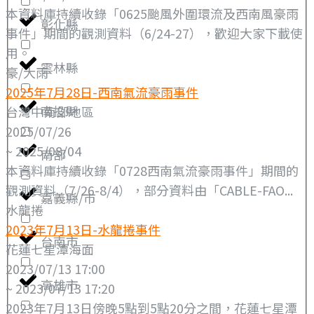
本資料庫持續收錄「0625颱風外圍環流及西南風豪雨
彰化縣
事件」期間的觀測資料（6/24-27），歡迎大家下載使
用。
雲林縣
豪/大雨
2025年7月28日-西南氣流豪雨事件
南投縣
台灣中南部地區
2025/07/26
~ 2025/08/04
南部
本資料庫持續收錄「0728西南氣流豪雨事件」期間的
觀測資料（7/26-8/4），部分資料由「CABLE-FAO...
嘉義縣/市
水龍捲
2023年7月13日-水龍捲事件
台南市
花蓮七星潭海面
2023/07/13 17:00
高雄市
~ 2023/07/13 17:20
2023年7月13日傍晚5點到5點20分之間，花蓮七星潭