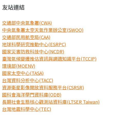
友站連結
交通部中央氣象署(CWA)
中央氣象署太空天氣作業辦公室(SWOO)
交通部民用航空局(CAA)
地球科學研究推動中心(ESRPC)
國家災害防救科技中心(NCDR)
臺灣氣候變遷推估資訊與調適知識平台(TCCIP)
環境部(MOENV)
國家太空中心(TASA)
台灣資料分析中心(TACC)
資源衛星影像開放資料服務平台(CSRSR)
國科會海洋學門資料庫(ODB)
長期社會生態核心觀測站資料庫(LTSER Taiwan)
台灣地震科學中心(TEC)