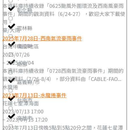
本資料庫持續收錄「0625颱風外圍環流及西南風豪雨
彰化縣
事件」期間的觀測資料（6/24-27），歡迎大家下載使
用。
雲林縣
豪/大雨
2025年7月28日-西南氣流豪雨事件
南投縣
台灣中南部地區
2025/07/26
~ 2025/08/04
南部
本資料庫持續收錄「0728西南氣流豪雨事件」期間的
觀測資料（7/26-8/4），部分資料由「CABLE-FAO...
嘉義縣/市
水龍捲
2023年7月13日-水龍捲事件
台南市
花蓮七星潭海面
2023/07/13 17:00
高雄市
~ 2023/07/13 17:20
2023年7月13日傍晚5點到5點20分之間，花蓮七星潭