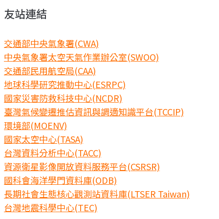
友站連結
交通部中央氣象署(CWA)
中央氣象署太空天氣作業辦公室(SWOO)
交通部民用航空局(CAA)
地球科學研究推動中心(ESRPC)
國家災害防救科技中心(NCDR)
臺灣氣候變遷推估資訊與調適知識平台(TCCIP)
環境部(MOENV)
國家太空中心(TASA)
台灣資料分析中心(TACC)
資源衛星影像開放資料服務平台(CSRSR)
國科會海洋學門資料庫(ODB)
長期社會生態核心觀測站資料庫(LTSER Taiwan)
台灣地震科學中心(TEC)