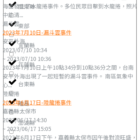
海面發生了水龍捲事件。多位民眾目擊到水龍捲，照片
屏東縣
中能清...
漏斗雲
東部
2023年7月10日-漏斗雲事件
安平外海
宜蘭縣
2023/07/10 10:34
~ 2023/07/10 10:36
花蓮縣
2023年7月10日上午10點34分到10點36分之間，台南
安平外海出現了一起短暫的漏斗雲事件。 南區氣象中
台東縣
心...
陸龍捲
2023年6月17日-陸龍捲事件
離島
嘉義縣太保市
2023/06/17 14:30
澎湖縣
~ 2023/06/17 15:05
2023年6月17日下午，嘉義縣太保市因午後對流旺盛，