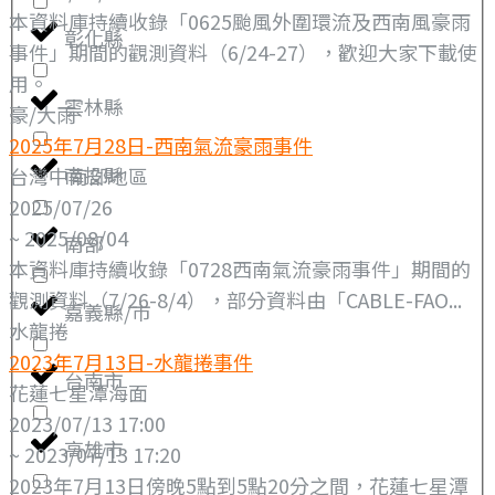
本資料庫持續收錄「0625颱風外圍環流及西南風豪雨
彰化縣
事件」期間的觀測資料（6/24-27），歡迎大家下載使
用。
雲林縣
豪/大雨
2025年7月28日-西南氣流豪雨事件
南投縣
台灣中南部地區
2025/07/26
~ 2025/08/04
南部
本資料庫持續收錄「0728西南氣流豪雨事件」期間的
觀測資料（7/26-8/4），部分資料由「CABLE-FAO...
嘉義縣/市
水龍捲
2023年7月13日-水龍捲事件
台南市
花蓮七星潭海面
2023/07/13 17:00
高雄市
~ 2023/07/13 17:20
2023年7月13日傍晚5點到5點20分之間，花蓮七星潭