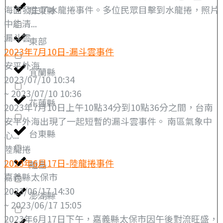
海面發生了水龍捲事件。多位民眾目擊到水龍捲，照片
屏東縣
中能清...
漏斗雲
東部
2023年7月10日-漏斗雲事件
安平外海
宜蘭縣
2023/07/10 10:34
~ 2023/07/10 10:36
花蓮縣
2023年7月10日上午10點34分到10點36分之間，台南
安平外海出現了一起短暫的漏斗雲事件。 南區氣象中
台東縣
心...
陸龍捲
2023年6月17日-陸龍捲事件
離島
嘉義縣太保市
2023/06/17 14:30
澎湖縣
~ 2023/06/17 15:05
2023年6月17日下午，嘉義縣太保市因午後對流旺盛，