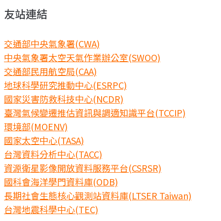
友站連結
交通部中央氣象署(CWA)
中央氣象署太空天氣作業辦公室(SWOO)
交通部民用航空局(CAA)
地球科學研究推動中心(ESRPC)
國家災害防救科技中心(NCDR)
臺灣氣候變遷推估資訊與調適知識平台(TCCIP)
環境部(MOENV)
國家太空中心(TASA)
台灣資料分析中心(TACC)
資源衛星影像開放資料服務平台(CSRSR)
國科會海洋學門資料庫(ODB)
長期社會生態核心觀測站資料庫(LTSER Taiwan)
台灣地震科學中心(TEC)