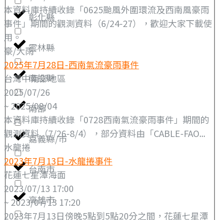
本資料庫持續收錄「0625颱風外圍環流及西南風豪雨
彰化縣
事件」期間的觀測資料（6/24-27），歡迎大家下載使
用。
雲林縣
豪/大雨
2025年7月28日-西南氣流豪雨事件
南投縣
台灣中南部地區
2025/07/26
~ 2025/08/04
南部
本資料庫持續收錄「0728西南氣流豪雨事件」期間的
觀測資料（7/26-8/4），部分資料由「CABLE-FAO...
嘉義縣/市
水龍捲
2023年7月13日-水龍捲事件
台南市
花蓮七星潭海面
2023/07/13 17:00
高雄市
~ 2023/07/13 17:20
2023年7月13日傍晚5點到5點20分之間，花蓮七星潭