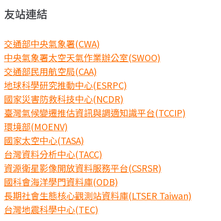
友站連結
交通部中央氣象署(CWA)
中央氣象署太空天氣作業辦公室(SWOO)
交通部民用航空局(CAA)
地球科學研究推動中心(ESRPC)
國家災害防救科技中心(NCDR)
臺灣氣候變遷推估資訊與調適知識平台(TCCIP)
環境部(MOENV)
國家太空中心(TASA)
台灣資料分析中心(TACC)
資源衛星影像開放資料服務平台(CSRSR)
國科會海洋學門資料庫(ODB)
長期社會生態核心觀測站資料庫(LTSER Taiwan)
台灣地震科學中心(TEC)