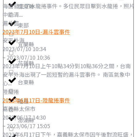
海面發生了水龍捲事件。多位民眾目擊到水龍捲，照片
屏東縣
中能清...
漏斗雲
東部
2023年7月10日-漏斗雲事件
安平外海
宜蘭縣
2023/07/10 10:34
~ 2023/07/10 10:36
花蓮縣
2023年7月10日上午10點34分到10點36分之間，台南
安平外海出現了一起短暫的漏斗雲事件。 南區氣象中
台東縣
心...
陸龍捲
2023年6月17日-陸龍捲事件
離島
嘉義縣太保市
2023/06/17 14:30
澎湖縣
~ 2023/06/17 15:05
2023年6月17日下午，嘉義縣太保市因午後對流旺盛，