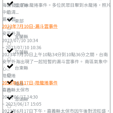
海面發生了水龍捲事件。多位民眾目擊到水龍捲，照片
屏東縣
中能清...
漏斗雲
東部
2023年7月10日-漏斗雲事件
安平外海
宜蘭縣
2023/07/10 10:34
~ 2023/07/10 10:36
花蓮縣
2023年7月10日上午10點34分到10點36分之間，台南
安平外海出現了一起短暫的漏斗雲事件。 南區氣象中
台東縣
心...
陸龍捲
2023年6月17日-陸龍捲事件
離島
嘉義縣太保市
2023/06/17 14:30
澎湖縣
~ 2023/06/17 15:05
2023年6月17日下午，嘉義縣太保市因午後對流旺盛，