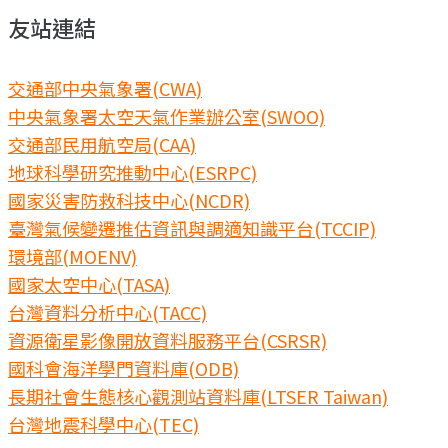
友站連結
交通部中央氣象署(CWA)
中央氣象署太空天氣作業辦公室(SWOO)
交通部民用航空局(CAA)
地球科學研究推動中心(ESRPC)
國家災害防救科技中心(NCDR)
臺灣氣候變遷推估資訊與調適知識平台(TCCIP)
環境部(MOENV)
國家太空中心(TASA)
台灣資料分析中心(TACC)
資源衛星影像開放資料服務平台(CSRSR)
國科會海洋學門資料庫(ODB)
長期社會生態核心觀測站資料庫(LTSER Taiwan)
台灣地震科學中心(TEC)