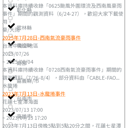
本資料庫持續收錄「0625颱風外圍環流及西南風豪雨
彰化縣
事件」期間的觀測資料（6/24-27），歡迎大家下載使
用。
雲林縣
豪/大雨
2025年7月28日-西南氣流豪雨事件
南投縣
台灣中南部地區
2025/07/26
~ 2025/08/04
南部
本資料庫持續收錄「0728西南氣流豪雨事件」期間的
觀測資料（7/26-8/4），部分資料由「CABLE-FAO...
嘉義縣/市
水龍捲
2023年7月13日-水龍捲事件
台南市
花蓮七星潭海面
2023/07/13 17:00
高雄市
~ 2023/07/13 17:20
2023年7月13日傍晚5點到5點20分之間，花蓮七星潭