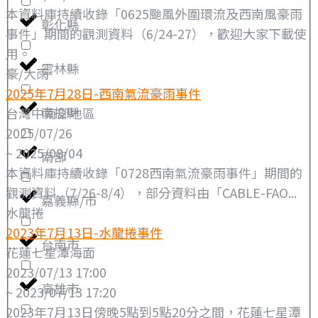
本資料庫持續收錄「0625颱風外圍環流及西南風豪雨
彰化縣
事件」期間的觀測資料（6/24-27），歡迎大家下載使
用。
雲林縣
豪/大雨
2025年7月28日-西南氣流豪雨事件
南投縣
台灣中南部地區
2025/07/26
~ 2025/08/04
南部
本資料庫持續收錄「0728西南氣流豪雨事件」期間的
觀測資料（7/26-8/4），部分資料由「CABLE-FAO...
嘉義縣/市
水龍捲
2023年7月13日-水龍捲事件
台南市
花蓮七星潭海面
2023/07/13 17:00
高雄市
~ 2023/07/13 17:20
2023年7月13日傍晚5點到5點20分之間，花蓮七星潭