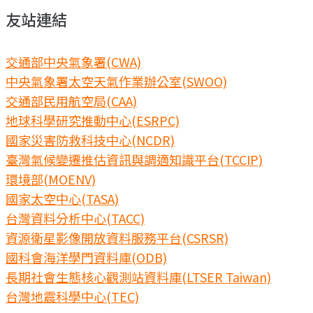
友站連結
交通部中央氣象署(CWA)
中央氣象署太空天氣作業辦公室(SWOO)
交通部民用航空局(CAA)
地球科學研究推動中心(ESRPC)
國家災害防救科技中心(NCDR)
臺灣氣候變遷推估資訊與調適知識平台(TCCIP)
環境部(MOENV)
國家太空中心(TASA)
台灣資料分析中心(TACC)
資源衛星影像開放資料服務平台(CSRSR)
國科會海洋學門資料庫(ODB)
長期社會生態核心觀測站資料庫(LTSER Taiwan)
台灣地震科學中心(TEC)