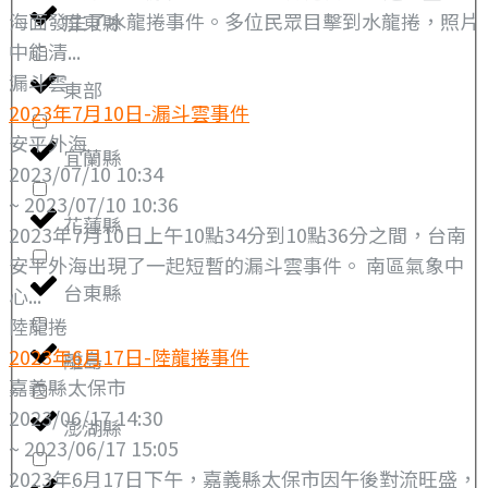
海面發生了水龍捲事件。多位民眾目擊到水龍捲，照片
屏東縣
中能清...
漏斗雲
東部
2023年7月10日-漏斗雲事件
安平外海
宜蘭縣
2023/07/10 10:34
~ 2023/07/10 10:36
花蓮縣
2023年7月10日上午10點34分到10點36分之間，台南
安平外海出現了一起短暫的漏斗雲事件。 南區氣象中
台東縣
心...
陸龍捲
2023年6月17日-陸龍捲事件
離島
嘉義縣太保市
2023/06/17 14:30
澎湖縣
~ 2023/06/17 15:05
2023年6月17日下午，嘉義縣太保市因午後對流旺盛，