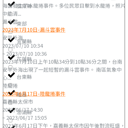
海面發生了水龍捲事件。多位民眾目擊到水龍捲，照片
屏東縣
中能清...
漏斗雲
東部
2023年7月10日-漏斗雲事件
安平外海
宜蘭縣
2023/07/10 10:34
~ 2023/07/10 10:36
花蓮縣
2023年7月10日上午10點34分到10點36分之間，台南
安平外海出現了一起短暫的漏斗雲事件。 南區氣象中
台東縣
心...
陸龍捲
2023年6月17日-陸龍捲事件
離島
嘉義縣太保市
2023/06/17 14:30
澎湖縣
~ 2023/06/17 15:05
2023年6月17日下午，嘉義縣太保市因午後對流旺盛，