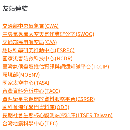
友站連結
交通部中央氣象署(CWA)
中央氣象署太空天氣作業辦公室(SWOO)
交通部民用航空局(CAA)
地球科學研究推動中心(ESRPC)
國家災害防救科技中心(NCDR)
臺灣氣候變遷推估資訊與調適知識平台(TCCIP)
環境部(MOENV)
國家太空中心(TASA)
台灣資料分析中心(TACC)
資源衛星影像開放資料服務平台(CSRSR)
國科會海洋學門資料庫(ODB)
長期社會生態核心觀測站資料庫(LTSER Taiwan)
台灣地震科學中心(TEC)