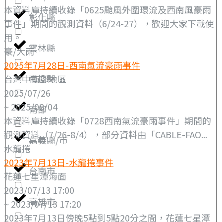
本資料庫持續收錄「0625颱風外圍環流及西南風豪雨
彰化縣
事件」期間的觀測資料（6/24-27），歡迎大家下載使
用。
雲林縣
豪/大雨
2025年7月28日-西南氣流豪雨事件
南投縣
台灣中南部地區
2025/07/26
~ 2025/08/04
南部
本資料庫持續收錄「0728西南氣流豪雨事件」期間的
觀測資料（7/26-8/4），部分資料由「CABLE-FAO...
嘉義縣/市
水龍捲
2023年7月13日-水龍捲事件
台南市
花蓮七星潭海面
2023/07/13 17:00
高雄市
~ 2023/07/13 17:20
2023年7月13日傍晚5點到5點20分之間，花蓮七星潭