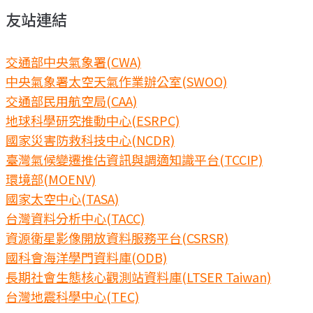
友站連結
交通部中央氣象署(CWA)
中央氣象署太空天氣作業辦公室(SWOO)
交通部民用航空局(CAA)
地球科學研究推動中心(ESRPC)
國家災害防救科技中心(NCDR)
臺灣氣候變遷推估資訊與調適知識平台(TCCIP)
環境部(MOENV)
國家太空中心(TASA)
台灣資料分析中心(TACC)
資源衛星影像開放資料服務平台(CSRSR)
國科會海洋學門資料庫(ODB)
長期社會生態核心觀測站資料庫(LTSER Taiwan)
台灣地震科學中心(TEC)