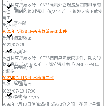
本資料庫持續收錄「0625颱風外圍環流及西南風豪雨
彰化縣
事件」期間的觀測資料（6/24-27），歡迎大家下載使
用。
雲林縣
豪/大雨
2025年7月28日-西南氣流豪雨事件
南投縣
台灣中南部地區
2025/07/26
~ 2025/08/04
南部
本資料庫持續收錄「0728西南氣流豪雨事件」期間的
觀測資料（7/26-8/4），部分資料由「CABLE-FAO...
嘉義縣/市
水龍捲
2023年7月13日-水龍捲事件
台南市
花蓮七星潭海面
2023/07/13 17:00
高雄市
~ 2023/07/13 17:20
2023年7月13日傍晚5點到5點20分之間，花蓮七星潭