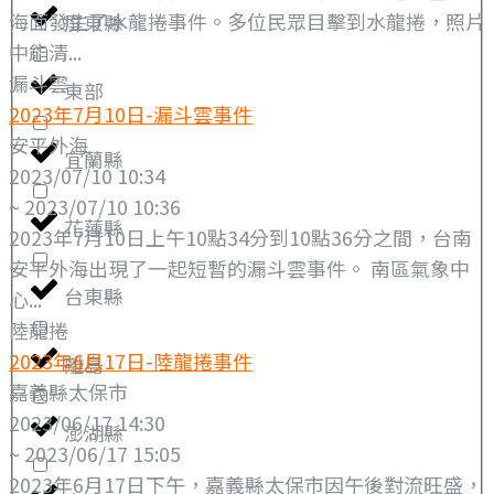
海面發生了水龍捲事件。多位民眾目擊到水龍捲，照片
屏東縣
中能清...
漏斗雲
東部
2023年7月10日-漏斗雲事件
安平外海
宜蘭縣
2023/07/10 10:34
~ 2023/07/10 10:36
花蓮縣
2023年7月10日上午10點34分到10點36分之間，台南
安平外海出現了一起短暫的漏斗雲事件。 南區氣象中
台東縣
心...
陸龍捲
2023年6月17日-陸龍捲事件
離島
嘉義縣太保市
2023/06/17 14:30
澎湖縣
~ 2023/06/17 15:05
2023年6月17日下午，嘉義縣太保市因午後對流旺盛，