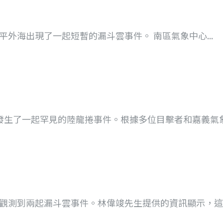
南安平外海出現了一起短暫的漏斗雲事件。 南區氣象中心...
，發生了一起罕見的陸龍捲事件。根據多位目擊者和嘉義氣象站
別觀測到兩起漏斗雲事件。林偉竣先生提供的資訊顯示，這兩