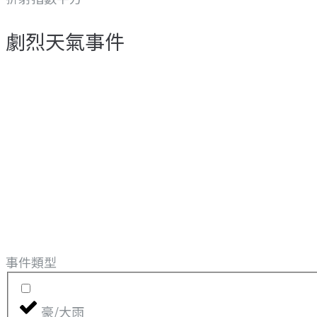
劇烈天氣事件
事件類型
豪/大雨