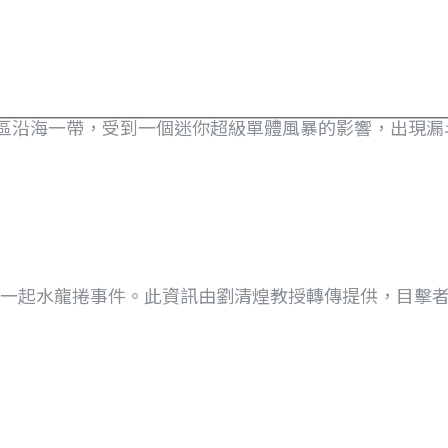
寮港區沿海一帶，受到一個迷你超級單體風暴的影響，出現漏斗.
了一起水龍捲事件。此資訊由劉清煌教授轉傳提供，目擊者描