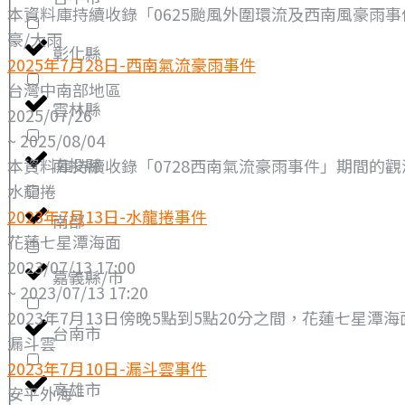
本資料庫持續收錄「0625颱風外圍環流及西南風豪雨事件
豪/大雨
彰化縣
2025年7月28日-西南氣流豪雨事件
台灣中南部地區
雲林縣
2025/07/26
~ 2025/08/04
南投縣
本資料庫持續收錄「0728西南氣流豪雨事件」期間的觀測資料（
水龍捲
2023年7月13日-水龍捲事件
南部
花蓮七星潭海面
2023/07/13 17:00
嘉義縣/市
~ 2023/07/13 17:20
2023年7月13日傍晚5點到5點20分之間，花蓮七星
台南市
漏斗雲
2023年7月10日-漏斗雲事件
高雄市
安平外海