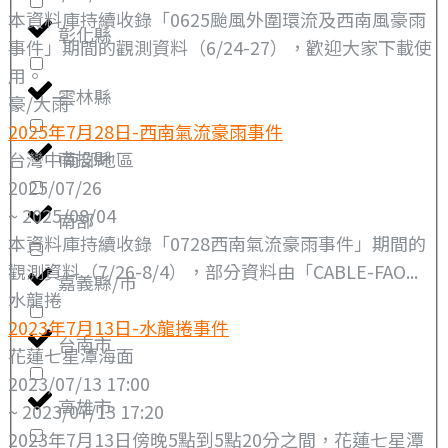
本資料庫持續收錄「0625颱風外圍環流及西南風豪雨
彰化縣
事件」期間的觀測資料（6/24-27），歡迎大家下載使
用。
雲林縣
豪/大雨
2025年7月28日-西南氣流豪雨事件
南投縣
台灣中南部地區
2025/07/26
~ 2025/08/04
南部
本資料庫持續收錄「0728西南氣流豪雨事件」期間的
觀測資料（7/26-8/4），部分資料由「CABLE-FAO...
嘉義縣/市
水龍捲
2023年7月13日-水龍捲事件
台南市
花蓮七星潭海面
2023/07/13 17:00
高雄市
~ 2023/07/13 17:20
2023年7月13日傍晚5點到5點20分之間，花蓮七星潭