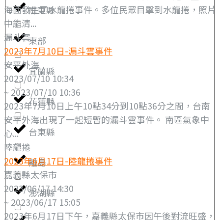
海面發生了水龍捲事件。多位民眾目擊到水龍捲，照片
屏東縣
中能清...
漏斗雲
東部
2023年7月10日-漏斗雲事件
安平外海
宜蘭縣
2023/07/10 10:34
~ 2023/07/10 10:36
花蓮縣
2023年7月10日上午10點34分到10點36分之間，台南
安平外海出現了一起短暫的漏斗雲事件。 南區氣象中
台東縣
心...
陸龍捲
2023年6月17日-陸龍捲事件
離島
嘉義縣太保市
2023/06/17 14:30
澎湖縣
~ 2023/06/17 15:05
2023年6月17日下午，嘉義縣太保市因午後對流旺盛，