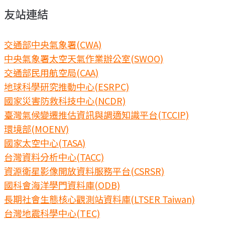
友站連結
交通部中央氣象署(CWA)
中央氣象署太空天氣作業辦公室(SWOO)
交通部民用航空局(CAA)
地球科學研究推動中心(ESRPC)
國家災害防救科技中心(NCDR)
臺灣氣候變遷推估資訊與調適知識平台(TCCIP)
環境部(MOENV)
國家太空中心(TASA)
台灣資料分析中心(TACC)
資源衛星影像開放資料服務平台(CSRSR)
國科會海洋學門資料庫(ODB)
長期社會生態核心觀測站資料庫(LTSER Taiwan)
台灣地震科學中心(TEC)