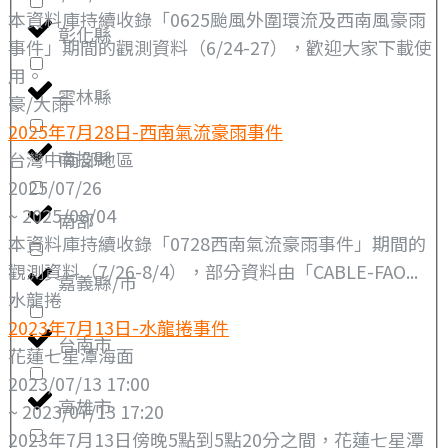
本資料庫持續收錄「0625颱風外圍環流及西南風豪雨
彰化縣
事件」期間的觀測資料（6/24-27），歡迎大家下載使
用。
雲林縣
豪/大雨
2025年7月28日-西南氣流豪雨事件
南投縣
台灣中南部地區
2025/07/26
~ 2025/08/04
南部
本資料庫持續收錄「0728西南氣流豪雨事件」期間的
觀測資料（7/26-8/4），部分資料由「CABLE-FAO...
嘉義縣/市
水龍捲
2023年7月13日-水龍捲事件
台南市
花蓮七星潭海面
2023/07/13 17:00
高雄市
~ 2023/07/13 17:20
2023年7月13日傍晚5點到5點20分之間，花蓮七星潭