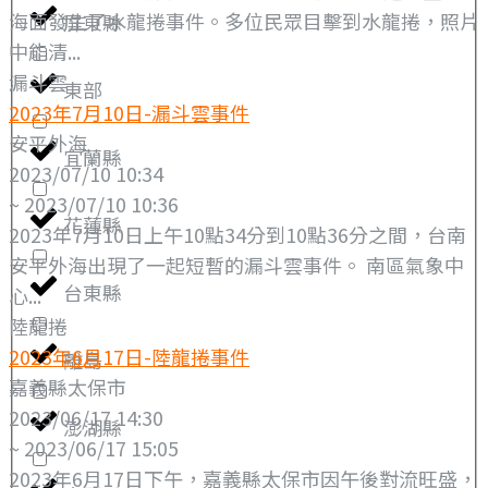
海面發生了水龍捲事件。多位民眾目擊到水龍捲，照片
屏東縣
中能清...
漏斗雲
東部
2023年7月10日-漏斗雲事件
安平外海
宜蘭縣
2023/07/10 10:34
~ 2023/07/10 10:36
花蓮縣
2023年7月10日上午10點34分到10點36分之間，台南
安平外海出現了一起短暫的漏斗雲事件。 南區氣象中
台東縣
心...
陸龍捲
2023年6月17日-陸龍捲事件
離島
嘉義縣太保市
2023/06/17 14:30
澎湖縣
~ 2023/06/17 15:05
2023年6月17日下午，嘉義縣太保市因午後對流旺盛，