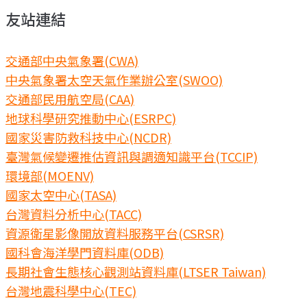
友站連結
交通部中央氣象署(CWA)
中央氣象署太空天氣作業辦公室(SWOO)
交通部民用航空局(CAA)
地球科學研究推動中心(ESRPC)
國家災害防救科技中心(NCDR)
臺灣氣候變遷推估資訊與調適知識平台(TCCIP)
環境部(MOENV)
國家太空中心(TASA)
台灣資料分析中心(TACC)
資源衛星影像開放資料服務平台(CSRSR)
國科會海洋學門資料庫(ODB)
長期社會生態核心觀測站資料庫(LTSER Taiwan)
台灣地震科學中心(TEC)