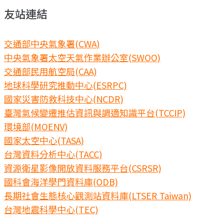
友站連結
交通部中央氣象署(CWA)
中央氣象署太空天氣作業辦公室(SWOO)
交通部民用航空局(CAA)
地球科學研究推動中心(ESRPC)
國家災害防救科技中心(NCDR)
臺灣氣候變遷推估資訊與調適知識平台(TCCIP)
環境部(MOENV)
國家太空中心(TASA)
台灣資料分析中心(TACC)
資源衛星影像開放資料服務平台(CSRSR)
國科會海洋學門資料庫(ODB)
長期社會生態核心觀測站資料庫(LTSER Taiwan)
台灣地震科學中心(TEC)