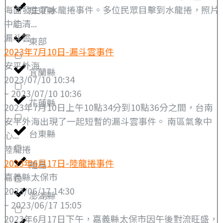
海面發生了水龍捲事件。多位民眾目擊到水龍捲，照片
屏東縣
中能清...
漏斗雲
東部
2023年7月10日-漏斗雲事件
安平外海
宜蘭縣
2023/07/10 10:34
~ 2023/07/10 10:36
花蓮縣
2023年7月10日上午10點34分到10點36分之間，台南
安平外海出現了一起短暫的漏斗雲事件。 南區氣象中
台東縣
心...
陸龍捲
2023年6月17日-陸龍捲事件
離島
嘉義縣太保市
2023/06/17 14:30
澎湖縣
~ 2023/06/17 15:05
2023年6月17日下午，嘉義縣太保市因午後對流旺盛，