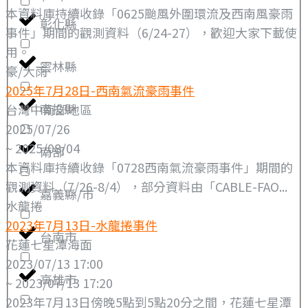
本資料庫持續收錄「0625颱風外圍環流及西南風豪雨
彰化縣
事件」期間的觀測資料（6/24-27），歡迎大家下載使
用。
雲林縣
豪/大雨
2025年7月28日-西南氣流豪雨事件
南投縣
台灣中南部地區
2025/07/26
~ 2025/08/04
南部
本資料庫持續收錄「0728西南氣流豪雨事件」期間的
觀測資料（7/26-8/4），部分資料由「CABLE-FAO...
嘉義縣/市
水龍捲
2023年7月13日-水龍捲事件
台南市
花蓮七星潭海面
2023/07/13 17:00
高雄市
~ 2023/07/13 17:20
2023年7月13日傍晚5點到5點20分之間，花蓮七星潭