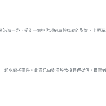
寮港區沿海一帶，受到一個迷你超級單體風暴的影響，出現漏斗.
了一起水龍捲事件。此資訊由劉清煌教授轉傳提供，目擊者描