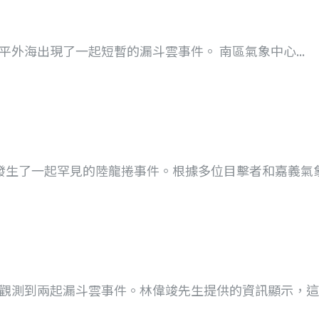
南安平外海出現了一起短暫的漏斗雲事件。 南區氣象中心...
，發生了一起罕見的陸龍捲事件。根據多位目擊者和嘉義氣象站
別觀測到兩起漏斗雲事件。林偉竣先生提供的資訊顯示，這兩