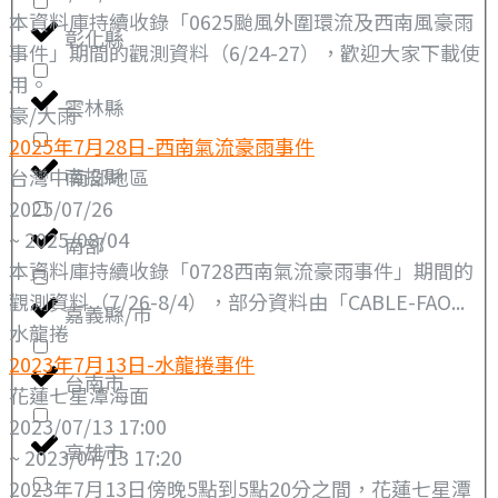
本資料庫持續收錄「0625颱風外圍環流及西南風豪雨
彰化縣
事件」期間的觀測資料（6/24-27），歡迎大家下載使
用。
雲林縣
豪/大雨
2025年7月28日-西南氣流豪雨事件
南投縣
台灣中南部地區
2025/07/26
~ 2025/08/04
南部
本資料庫持續收錄「0728西南氣流豪雨事件」期間的
觀測資料（7/26-8/4），部分資料由「CABLE-FAO...
嘉義縣/市
水龍捲
2023年7月13日-水龍捲事件
台南市
花蓮七星潭海面
2023/07/13 17:00
高雄市
~ 2023/07/13 17:20
2023年7月13日傍晚5點到5點20分之間，花蓮七星潭