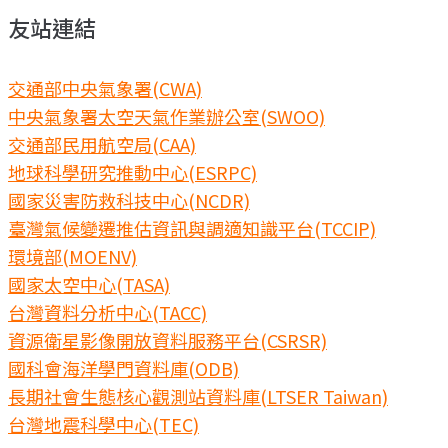
友站連結
交通部中央氣象署(CWA)
中央氣象署太空天氣作業辦公室(SWOO)
交通部民用航空局(CAA)
地球科學研究推動中心(ESRPC)
國家災害防救科技中心(NCDR)
臺灣氣候變遷推估資訊與調適知識平台(TCCIP)
環境部(MOENV)
國家太空中心(TASA)
台灣資料分析中心(TACC)
資源衛星影像開放資料服務平台(CSRSR)
國科會海洋學門資料庫(ODB)
長期社會生態核心觀測站資料庫(LTSER Taiwan)
台灣地震科學中心(TEC)