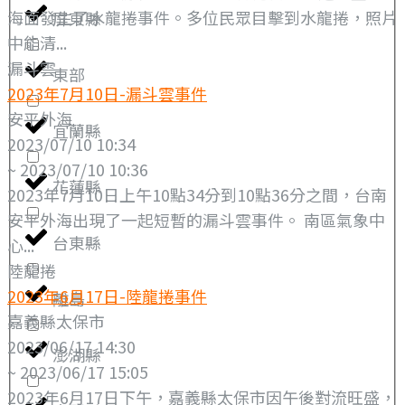
海面發生了水龍捲事件。多位民眾目擊到水龍捲，照片
屏東縣
中能清...
漏斗雲
東部
2023年7月10日-漏斗雲事件
安平外海
宜蘭縣
2023/07/10 10:34
~ 2023/07/10 10:36
花蓮縣
2023年7月10日上午10點34分到10點36分之間，台南
安平外海出現了一起短暫的漏斗雲事件。 南區氣象中
台東縣
心...
陸龍捲
2023年6月17日-陸龍捲事件
離島
嘉義縣太保市
2023/06/17 14:30
澎湖縣
~ 2023/06/17 15:05
2023年6月17日下午，嘉義縣太保市因午後對流旺盛，