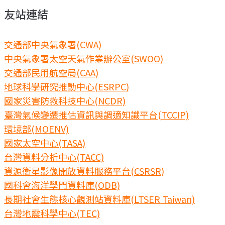
友站連結
交通部中央氣象署(CWA)
中央氣象署太空天氣作業辦公室(SWOO)
交通部民用航空局(CAA)
地球科學研究推動中心(ESRPC)
國家災害防救科技中心(NCDR)
臺灣氣候變遷推估資訊與調適知識平台(TCCIP)
環境部(MOENV)
國家太空中心(TASA)
台灣資料分析中心(TACC)
資源衛星影像開放資料服務平台(CSRSR)
國科會海洋學門資料庫(ODB)
長期社會生態核心觀測站資料庫(LTSER Taiwan)
台灣地震科學中心(TEC)