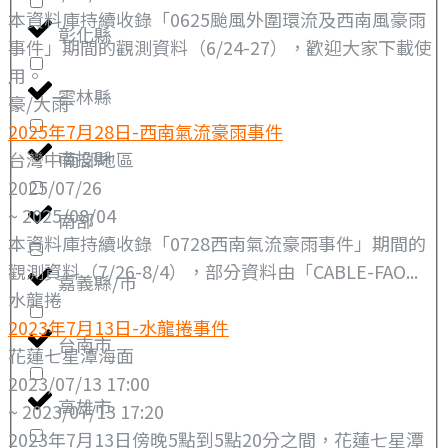
本資料庫持續收錄「0625颱風外圍環流及西南風豪雨
彰化縣
事件」期間的觀測資料（6/24-27），歡迎大家下載使
用。
雲林縣
豪/大雨
2025年7月28日-西南氣流豪雨事件
南投縣
台灣中南部地區
2025/07/26
~ 2025/08/04
南部
本資料庫持續收錄「0728西南氣流豪雨事件」期間的
觀測資料（7/26-8/4），部分資料由「CABLE-FAO...
嘉義縣/市
水龍捲
2023年7月13日-水龍捲事件
台南市
花蓮七星潭海面
2023/07/13 17:00
高雄市
~ 2023/07/13 17:20
2023年7月13日傍晚5點到5點20分之間，花蓮七星潭