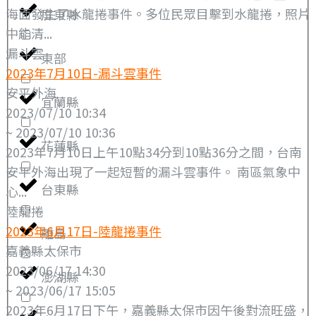
海面發生了水龍捲事件。多位民眾目擊到水龍捲，照片
屏東縣
中能清...
漏斗雲
東部
2023年7月10日-漏斗雲事件
安平外海
宜蘭縣
2023/07/10 10:34
~ 2023/07/10 10:36
花蓮縣
2023年7月10日上午10點34分到10點36分之間，台南
安平外海出現了一起短暫的漏斗雲事件。 南區氣象中
台東縣
心...
陸龍捲
2023年6月17日-陸龍捲事件
離島
嘉義縣太保市
2023/06/17 14:30
澎湖縣
~ 2023/06/17 15:05
2023年6月17日下午，嘉義縣太保市因午後對流旺盛，