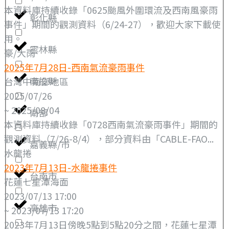
本資料庫持續收錄「0625颱風外圍環流及西南風豪雨
彰化縣
事件」期間的觀測資料（6/24-27），歡迎大家下載使
用。
雲林縣
豪/大雨
2025年7月28日-西南氣流豪雨事件
南投縣
台灣中南部地區
2025/07/26
~ 2025/08/04
南部
本資料庫持續收錄「0728西南氣流豪雨事件」期間的
觀測資料（7/26-8/4），部分資料由「CABLE-FAO...
嘉義縣/市
水龍捲
2023年7月13日-水龍捲事件
台南市
花蓮七星潭海面
2023/07/13 17:00
高雄市
~ 2023/07/13 17:20
2023年7月13日傍晚5點到5點20分之間，花蓮七星潭