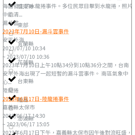
海面發生了水龍捲事件。多位民眾目擊到水龍捲，照片
屏東縣
中能清...
漏斗雲
東部
2023年7月10日-漏斗雲事件
安平外海
宜蘭縣
2023/07/10 10:34
~ 2023/07/10 10:36
花蓮縣
2023年7月10日上午10點34分到10點36分之間，台南
安平外海出現了一起短暫的漏斗雲事件。 南區氣象中
台東縣
心...
陸龍捲
2023年6月17日-陸龍捲事件
離島
嘉義縣太保市
2023/06/17 14:30
澎湖縣
~ 2023/06/17 15:05
2023年6月17日下午，嘉義縣太保市因午後對流旺盛，