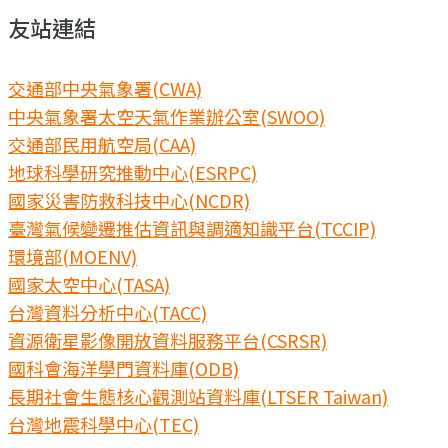
友站連結
交通部中央氣象署(CWA)
中央氣象署太空天氣作業辦公室(SWOO)
交通部民用航空局(CAA)
地球科學研究推動中心(ESRPC)
國家災害防救科技中心(NCDR)
臺灣氣候變遷推估資訊與調適知識平台(TCCIP)
環境部(MOENV)
國家太空中心(TASA)
台灣資料分析中心(TACC)
資源衛星影像開放資料服務平台(CSRSR)
國科會海洋學門資料庫(ODB)
長期社會生態核心觀測站資料庫(LTSER Taiwan)
台灣地震科學中心(TEC)