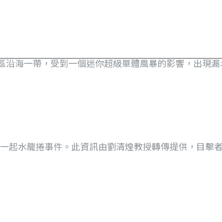
寮港區沿海一帶，受到一個迷你超級單體風暴的影響，出現漏斗.
了一起水龍捲事件。此資訊由劉清煌教授轉傳提供，目擊者描