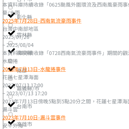
本資料庫持續收錄「0625颱風外圍環流及西南風豪雨事件
豪/大雨
彰化縣
2025年7月28日-西南氣流豪雨事件
台灣中南部地區
雲林縣
2025/07/26
~ 2025/08/04
南投縣
本資料庫持續收錄「0728西南氣流豪雨事件」期間的觀測資料（
水龍捲
2023年7月13日-水龍捲事件
南部
花蓮七星潭海面
2023/07/13 17:00
嘉義縣/市
~ 2023/07/13 17:20
2023年7月13日傍晚5點到5點20分之間，花蓮七星
台南市
漏斗雲
2023年7月10日-漏斗雲事件
高雄市
安平外海