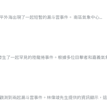
南安平外海出現了一起短暫的漏斗雲事件。 南區氣象中心...
，發生了一起罕見的陸龍捲事件。根據多位目擊者和嘉義氣象站
別觀測到兩起漏斗雲事件。林偉竣先生提供的資訊顯示，這兩