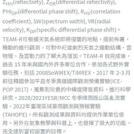
Z
(reflectivity), Z
(differential reflectivity),
HH
DR
PHI
(differential phase shift), R
(correlation
DP
HV
coefficient), SW(spectrum width), VR(radial
velocity), K
(specific differential phase shift)。
DP
TEAM-R可根據天氣系統即將侵襲的地點，提前佈署，
機動的進行觀測，可對中尺度劇烈天氣之運動結構、雲
物理、及雲動力的了解大為增加。TEAM-R 自完成後，
過去 15 年來與國內外許多單位合作，參加各式野外實
驗任務，包括 2008SoWMEX/TiMREX、2017 年 2-3 月
前往韓國參加平昌冬季奧運國際觀測預備實驗(ICE-
POP 2017)，蒐集到珍貴的中緯度降雪資料，進行科學
研究。2020/2021YESR/MCC 冬季降雨既山區亂流實
驗，2022年臺灣區域豪雨觀測與預報實驗
(TAHOPE)。所有觀測成果與資料均提供作業單位使
用。另外在氣象教學與科普上，也發揮了很大的功能，
完全達到當初設置的目標。