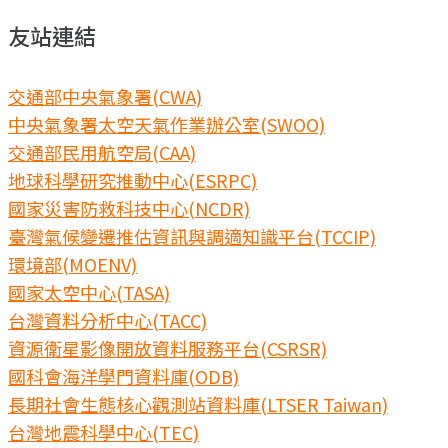
友站連結
交通部中央氣象署(CWA)
中央氣象署太空天氣作業辦公室(SWOO)
交通部民用航空局(CAA)
地球科學研究推動中心(ESRPC)
國家災害防救科技中心(NCDR)
臺灣氣候變遷推估資訊與調適知識平台(TCCIP)
環境部(MOENV)
國家太空中心(TASA)
台灣資料分析中心(TACC)
資源衛星影像開放資料服務平台(CSRSR)
國科會海洋學門資料庫(ODB)
長期社會生態核心觀測站資料庫(LTSER Taiwan)
台灣地震科學中心(TEC)