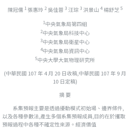
1
2
3
3
4
5
陳冠儒
張惠玲
吳佳蓉
汪琮
洪景山
楊舒芝
1
中央氣象局第四組
2
中央氣象局科技中心
3
中央氣象局衛星中心
4
中央氣象局資訊中心
5
中央大學大氣物理研究所
(中華民國 107 年 4 月 20 日收稿,中華民國 107 年 9 月
10 日定稿)
摘 要
系集預報主要是透過擾動模式初始場、邊界條件,
以及各種參數法,產生多個系集預報成員,目的在於攫取
預報過程中各種不確定性來源。經濟價值