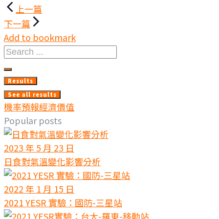
文
上一篇
章
下一篇
Add to bookmark
導
Search
覽
...
Results
See all results
機率預報
經濟價值
Popular posts
2023 年 5 月 23 日
日食對氣溫變化影響分析
2022 年 1 月 15 日
2021 YESR 實驗：國防-三星站