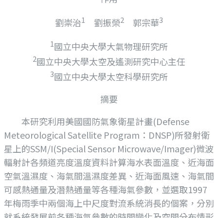
1
2
3
劉崇治
劉振榮
郭宗華
1
國立中央大學大氣物理研究所
2
國立中央大學太空及遙測研究中心主任
3
國立中央大學太空科學研究所
摘要
本研究利用美國國防氣象衛星計畫(Defense
Meteorological Satellite Program：DNSP)所發射衛
星上的SSM/I(Special Sensor Microwave/Imager)微波
輻射計各頻道亮度溫度資料計算海水表面溫度、近海面
空氣溫濕度、海氣間溫濕度差異、近海面風速、海氣間
可感熱通量及潛熱通量等各種海氣參數，並選取1997
年梅雨季中兩個海上中尺度對流系統消長的個案，分別
就系統發展前各種海氣參數的時間變化及空間分布情形