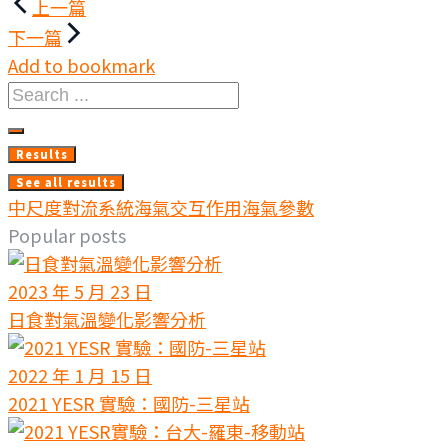
文
上一篇
章
下一篇
Add to bookmark
導
Search
覽
...
Results
See all results
中尺度對流系統
海氣交互作用
海氣參數
Popular posts
2023 年 5 月 23 日
日食對氣溫變化影響分析
2022 年 1 月 15 日
2021 YESR 實驗：國防-三星站