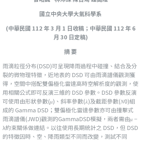
國立中央大學大氣科學系
(中華民國 112 年 3 月 1 日收稿；中華民國 112 年 6
月 30 日定稿)
摘 要
雨滴粒徑分布(DSD)可呈現降雨過程中碰撞、結合及分
裂的微物理特徵，近地表的 DSD 可由雨滴譜儀觀測獲
得，空間中搭配雙偏極化雷達高時空解析度的觀測，使
用相關公式即可反演三維的 DSD 參數。DSD 參數反演
可使用由形狀參數(𝜇)、斜率參數(𝜆)及截距參數(𝑁0)組
成的 Gamma DSD；雙偏極化雷達參數亦可由撞擊式
雨滴譜儀(JWD)觀測的GammaDSD模擬，兩者需由𝜇 −
λ約束關係做連結。以往使用長期統計之 DSD，但 DSD
的特徵因時、空、降雨類型不同而改變，測試不同