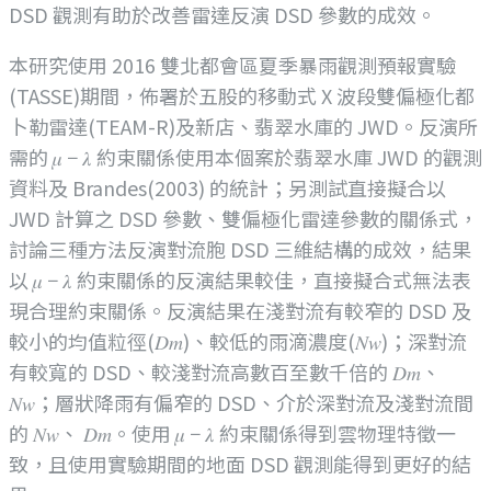
DSD 觀測有助於改善雷達反演 DSD 參數的成效。
本研究使用 2016 雙北都會區夏季暴雨觀測預報實驗
(TASSE)期間，佈署於五股的移動式 X 波段雙偏極化都
卜勒雷達(TEAM-R)及新店、翡翠水庫的 JWD。反演所
需的 𝜇 − 𝜆 約束關係使用本個案於翡翠水庫 JWD 的觀測
資料及 Brandes(2003) 的統計；另測試直接擬合以
JWD 計算之 DSD 參數、雙偏極化雷達參數的關係式，
討論三種方法反演對流胞 DSD 三維結構的成效，結果
以 𝜇 − 𝜆 約束關係的反演結果較佳，直接擬合式無法表
現合理約束關係。反演結果在淺對流有較窄的 DSD 及
較小的均值粒徑(𝐷𝑚)、較低的雨滴濃度(𝑁𝑤)；深對流
有較寬的 DSD、較淺對流高數百至數千倍的 𝐷𝑚、
𝑁𝑤；層狀降雨有偏窄的 DSD、介於深對流及淺對流間
的 𝑁𝑤、 𝐷𝑚。使用 𝜇 − 𝜆 約束關係得到雲物理特徵一
致，且使用實驗期間的地面 DSD 觀測能得到更好的結