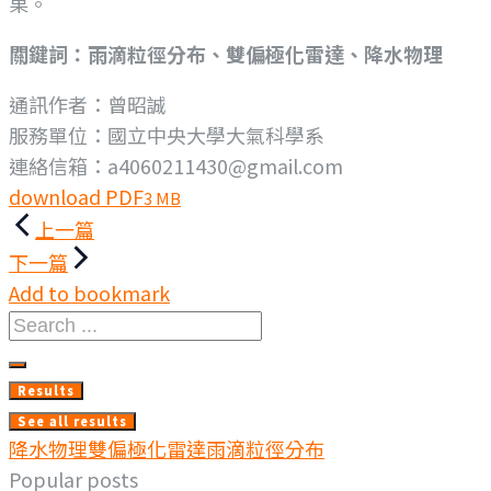
果。
關鍵詞：雨滴粒徑分布、雙偏極化雷達、降水物理
通訊作者：曾昭誠
服務單位：國立中央大學大氣科學系
連絡信箱：a4060211430@gmail.com
download PDF
3 MB
文
上一篇
章
下一篇
Add to bookmark
導
Search
覽
...
Results
See all results
降水物理
雙偏極化雷達
雨滴粒徑分布
Popular posts